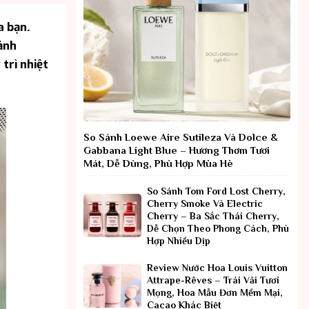
a bạn.
ảnh
trì nhiệt
So Sánh Loewe Aire Sutileza Và Dolce &
Gabbana Light Blue – Hương Thơm Tươi
Mát, Dễ Dùng, Phù Hợp Mùa Hè
So Sánh Tom Ford Lost Cherry,
Cherry Smoke Và Electric
Cherry – Ba Sắc Thái Cherry,
Dễ Chọn Theo Phong Cách, Phù
Hợp Nhiều Dịp
Review Nước Hoa Louis Vuitton
Attrape-Rêves – Trái Vải Tươi
Mọng, Hoa Mẫu Đơn Mềm Mại,
Cacao Khác Biệt