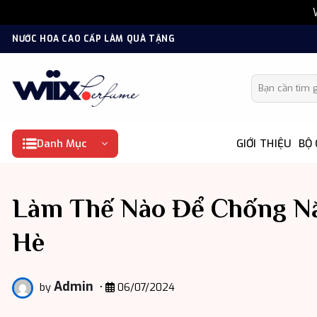
Bỏ
NƯỚC HOA CAO CẤP LÀM QUÀ TẶNG
qua
nội
Tìm kiếm:
dung
Danh Mục
GIỚI THIỆU
BỘ
Làm Thế Nào Để Chống Nắ
Hè
Admin
by
•
06/07/2024