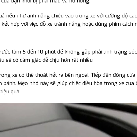
 của bạn khỏi bị phai màu và hư hỏng.
quả nếu như ánh nắng chiếu vào trong xe với cường độ ca
 kết hợp với việc đỗ xe tránh nắng hoặc dùng phim cách n
trước tầm 5 đến 10 phút để không gặp phải tình trạng sốc 
ều sẽ có cảm giác dễ chịu hơn rất nhiều.
ong xe có thể thoát hết ra bên ngoài. Tiếp đến đóng cửa 
ăn bánh. Mẹo nhỏ này sẽ giúp chiếc điều hòa trong xe của
hiệu quả.