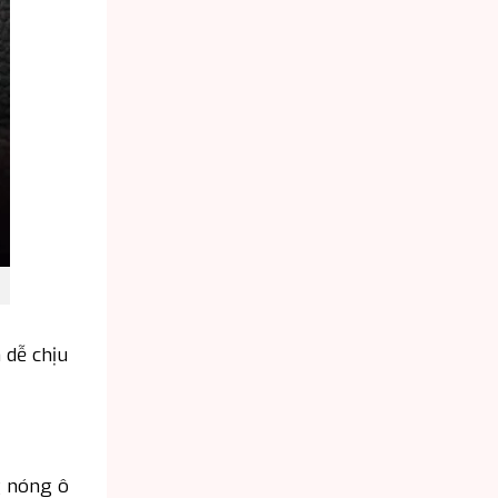
 dễ chịu
g nóng ô