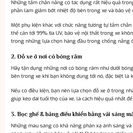
Những tấm chắn nắng có tác dụng rất hiệu quả tro
phần làm giảm bớt nhiệt độ bên trong xe và bảo vệ nộ
Một phụ kiện khác với chức năng tương tự tấm chắn 
thể cản tới 99% tia UV, bảo vệ nội thất trong xe kh
trong những lựa chọn hàng đầu trong chống nắng ô
2. Đỗ xe ở nơi có bóng râm
Hãy tận dụng những nơi có bóng râm như dưới bóng c
bên trong xe khi bạn không dùng tới nó, đặc biệt là k
Nếu có điều kiện, bạn nên lựa chọn đỗ xe ở trong n
giúp kéo dài tuổi thọ của xe, là cách hiệu quả nhất 
3. Bọc ghế & bảng điều khiển bằng vải sáng m
Những màu sáng có khả năng phản xạ ánh sáng và nhi