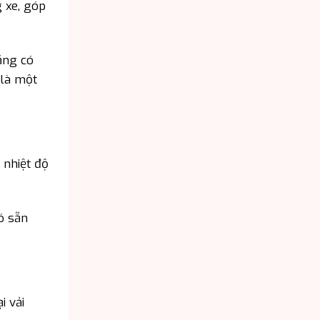
 xe, góp
ăng có
 là một
 nhiệt độ
ó sẵn
i vải