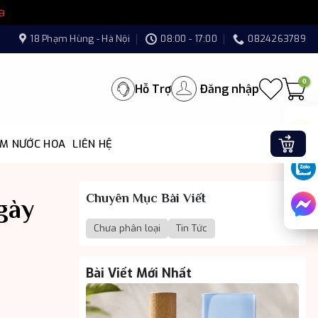
a
18 Phạm Hùng - Hà Nội
08:00 - 17:00
0824263789
Hỗ Trợ
Đăng nhập
ÌM NƯỚC HOA
LIÊN HỆ
Chuyên Mục Bài Viết
gày
Chưa phân loại
Tin Tức
Bài Viết Mới Nhất