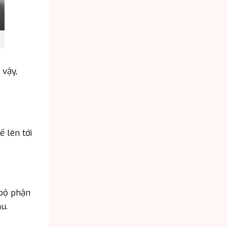
 vậy,
 lên tới
 bộ phận
u.