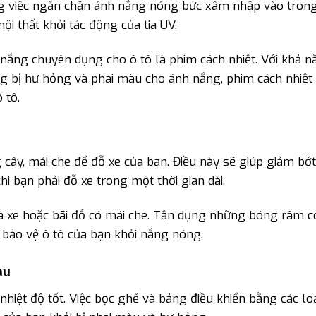
ng việc ngăn chặn ánh nắng nóng bức xâm nhập vào trong
i thất khỏi tác động của tia UV.
nắng chuyên dụng cho ô tô là phim cách nhiệt. Với khả n
ông bị hư hỏng và phai màu cho ánh nắng, phim cách nhiệt
 tô.
ây, mái che để đỗ xe của bạn. Điều này sẽ giúp giảm bớt
hi bạn phải đỗ xe trong một thời gian dài.
hà xe hoặc bãi đỗ có mái che. Tận dụng những bóng râm c
để bảo vệ ô tô của bạn khỏi nắng nóng.
àu
ệt độ tốt. Việc bọc ghế và bảng điều khiển bằng các loạ