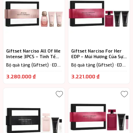
Giftset Narciso All Of Me
Giftset Narciso For Her
Intense 3PCS – Tinh Tế
EDP – Mùi Hương Của Sự
Từ Mùi Hương Đến Cảm
Tinh Tế
Bộ quà tặng (Giftset) · EDP
Bộ quà tặng (Giftset) · EDP
Xúc
– Eau De Parfum (Lưu
– Eau De Parfum (Lưu
hương từ 7-12h) · Floral –
hương từ 7-12h) · Floral –
3.280.000
₫
3.221.000
₫
Hương hoa cỏ · Nước Hoa Nữ
Hương hoa cỏ · Nước Hoa Nữ