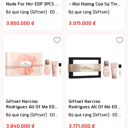
Nude For Her EDP 3PCS –
– Mùi Hương Của Sự Tinh
Hương Thơm Cuốn Hút
Tế Hiện Đại
Bộ quà tặng (Giftset) · EDP
Bộ quà tặng (Giftset)
– Eau De Parfum (Lưu
hương từ 7-12h) · Floral –
3.850.000
₫
3.015.000
₫
Hương hoa cỏ · Nước Hoa Nữ
Giftset Narciso
Giftset Narciso
Rodriguez All Of Me EDP
Rodriguez All Of Me EDP
3PCS – Khi Hương Thơm
3PCS – Vẻ Đẹp Nữ Tính
Bộ quà tặng (Giftset) · EDP
Bộ quà tặng (Giftset) · EDP
Trở Thành Dấu Ấn
Đầy Cuốn Hút
– Eau De Parfum (Lưu
– Eau De Parfum (Lưu
hương từ 7-12h) · Floral –
hương từ 7-12h) · Floral –
3.840.000
₫
3.771.000
₫