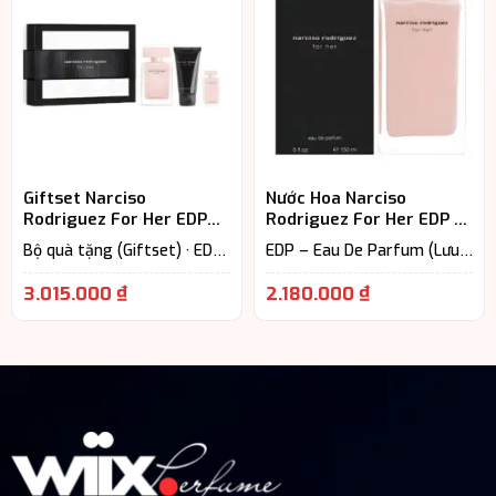
Giftset Narciso
Nước Hoa Narciso
Rodriguez For Her EDP
Rodriguez For Her EDP –
3PCS – Món Quà Thanh
Mùi Hương Khiến Phái Đẹp
Bộ quà tặng (Giftset) · EDP
EDP – Eau De Parfum (Lưu
Lịch Cho Phái Đẹp
Khó Quên
– Eau De Parfum (Lưu
hương từ 7-12h) · Floral –
hương từ 7-12h) · Floral –
Hương hoa cỏ · Nước Hoa Nữ
3.015.000
₫
2.180.000
₫
Hương hoa cỏ · Nước Hoa Nữ