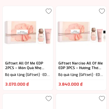
Giftset All Of Me EDP
Giftset Narciso All Of Me
2PCS – Món Quà Nhẹ
EDP 3PCS – Hương Thơm
Nhàng, Đủ Gây Ấn Tượng
Trở Thành Dấu Ấn Riêng
Bộ quà tặng (Giftset) · EDP
Bộ quà tặng (Giftset) · EDP
– Eau De Parfum (Lưu
– Eau De Parfum (Lưu
hương từ 7-12h) · Floral –
hương từ 7-12h) · Floral –
3.070.000
₫
3.840.000
₫
Hương hoa cỏ · Nước Hoa Nữ
Hương hoa cỏ · Nước Hoa Nữ