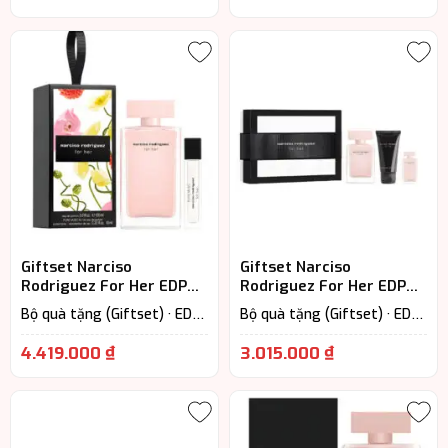
Hương hoa cỏ · Nước Hoa Nữ
Hương hoa cỏ · Nước Hoa Nữ
Giftset Narciso
Giftset Narciso
Rodriguez For Her EDP
Rodriguez For Her EDP
2PCS – Nét Đẹp Dịu Dàng
3PCS – Sang Trọng Dành
Bộ quà tặng (Giftset) · EDP
Bộ quà tặng (Giftset) · EDP
Khó Quên
Cho Nữ
– Eau De Parfum (Lưu
– Eau De Parfum (Lưu
hương từ 7-12h) · Nước Hoa
hương từ 7-12h) · Floral –
4.419.000
₫
3.015.000
₫
Nữ
Hương hoa cỏ · Nước Hoa Nữ