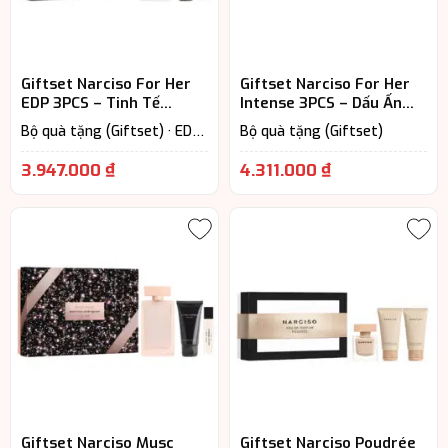
Giftset Narciso For Her
Giftset Narciso For Her
EDP 3PCS – Tinh Tế
Intense 3PCS – Dấu Ấn
Trong Từng Tầng Hương
Mềm Mại Đầy Cuốn Hút
Bộ quà tặng (Giftset) · EDP
Bộ quà tặng (Giftset)
– Eau De Parfum (Lưu
hương từ 7-12h) · Floral –
3.947.000
₫
4.311.000
₫
Hương hoa cỏ · Nước Hoa Nữ
Giftset Narciso Musc
Giftset Narciso Poudrée