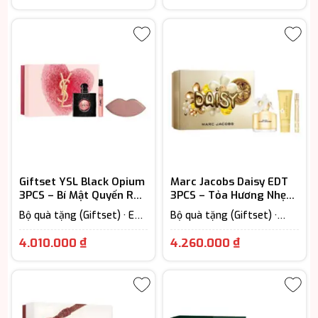
Hương hoa cỏ · Nước Hoa
Hương hoa cỏ · Nước Hoa
Nữ
Nữ
Giftset YSL Black Opium
Marc Jacobs Daisy EDT
3PCS – Bí Mật Quyến Rũ
3PCS – Tỏa Hương Nhẹ
Của Phụ Nữ Hiện Đại
Nhàng, Gây Thương Nhớ
Bộ quà tặng (Giftset) · EDP
Bộ quà tặng (Giftset) ·
– Eau De Parfum (Lưu
EDT - Eau De Toilette (Lưu
hương từ 7-12h) · Nước Hoa
hương từ 3-6h) · Floral –
4.010.000
₫
4.260.000
₫
Nữ
Hương hoa cỏ · Nước Hoa
Nữ