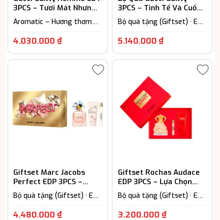
3PCS – Tươi Mát Nhưng
3PCS – Tinh Tế Và Cuốn
Đầy Bản Lĩnh
Hút Khó Cưỡng
Aromatic – Hương thơm
Bộ quà tặng (Giftset) · EDP
ngát · Bộ quà tặng
– Eau De Parfum (Lưu
(Giftset) · EDT - Eau De
hương từ 7-12h) · Fruity -
4.030.000
₫
5.140.000
₫
Toilette (Lưu hương từ 3-
Hương trái cây · Nước Hoa
6h) · Nước Hoa Nam
Nữ
Giftset Marc Jacobs
Giftset Rochas Audace
Perfect EDP 3PCS –
EDP 3PCS – Lựa Chọn
Hương Tươi Mới Nhưng
Hoàn Hảo Cho Quà Tặng
Bộ quà tặng (Giftset) · EDP
Bộ quà tặng (Giftset) · EDP
Không Hòa Lẫn
– Eau De Parfum (Lưu
– Eau De Parfum (Lưu
hương từ 7-12h) · Floral –
hương từ 7-12h) · Floral –
4.480.000
₫
3.200.000
₫