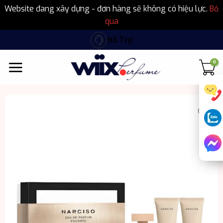
Website đang xây dựng - đơn hàng sẽ không có hiệu lực.
Bỏ
qua
Bỏ
Hỗ Trợ
qua
nội
dung