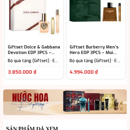
Giftset Dolce & Gabbana
Giftset Burberry Men’s
Devotion EDP 3PCS –
Hero EDP 3PCS – Mùi
Ngọt Ngào Cuốn Hút
Hương Nam Tính Hiện
Bộ quà tặng (Giftset) · EDP
Bộ quà tặng (Giftset) · EDP
Đại
– Eau De Parfum (Lưu
– Eau De Parfum (Lưu
hương từ 7-12h) · Fruity -
hương từ 7-12h) · Nước Hoa
3.850.000
₫
4.994.000
₫
Hương trái cây · Nước Hoa
Nam · Woody Scent -
Nữ
Hương gỗ
SẢN PHẨM ĐÃ XEM