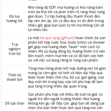
Nhờ nồng độ EDP, mùi hương có khả năng bám
trên da khá tốt và phát triển rõ ràng theo từng
Độ lưu
giai đoạn. Từ lớp hương đầu thanh thoát đến
hương tốt
lớp nền ấm áp, tất cả đều duy trì ổn định trong
nhiều giờ, giúp bạn luôn tự tin mà không cần xịt
lại nhiều lần.
Là một
bộ quà tặng (giftset)
hoàn chỉnh, bộ sản
phẩm kết hợp nước hoa, body lotion và shower
Trải
gel giúp mùi hương được “layer” một cách tự
nghiệm
nhiên. Khi sử dụng đồng bộ, hương thơm trở nên
trọn bộ
liền mạch, mềm mại hơn và có độ bền cao hơn
so với việc sử dụng riêng lẻ từng sản phẩm.
Tông màu hồng phấn kết hợp đường nét tối giản
mang lại cảm giác nữ tính và hiện đại. Hộp quà
Thiết kế
được hoàn thiện chỉn chu, bố cục gọn gàng, vừa
thanh lịch
đẹp mắt khi trưng bày vừa rất phù hợp để làm
quà tặng trong nhiều dịp quan trọng.
Sản phẩm phù hợp với nhiều độ tuổi nữ giới, từ
người trẻ đến người trưởng thành. Mùi hương
Dễ lựa chọn
không kén gu, dễ tiếp cận, giúp bạn dễ dàng lựa
chọn cho bản thân hoặc làm quà tặng mà vẫn