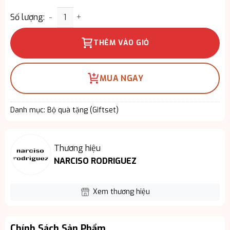
Giftset Narciso Poudrée – Mùi Hương Của Sự Tinh 
Số lượng:
THÊM VÀO GIỎ
MUA NGAY
Danh mục:
Bộ quà tặng (Giftset)
Thương hiệu
NARCISO RODRIGUEZ
Xem thương hiệu
Chính Sách Sản Phẩm