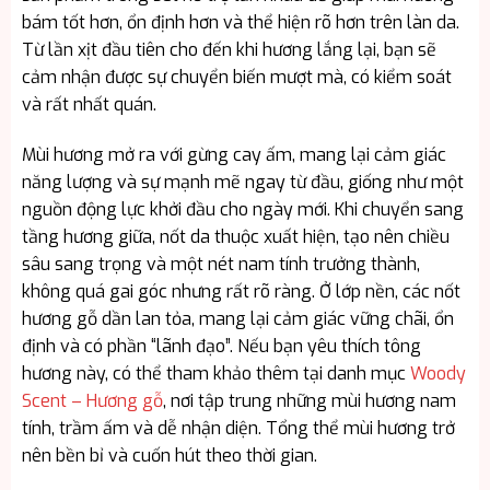
bám tốt hơn, ổn định hơn và thể hiện rõ hơn trên làn da.
Từ lần xịt đầu tiên cho đến khi hương lắng lại, bạn sẽ
cảm nhận được sự chuyển biến mượt mà, có kiểm soát
và rất nhất quán.
Mùi hương mở ra với gừng cay ấm, mang lại cảm giác
năng lượng và sự mạnh mẽ ngay từ đầu, giống như một
nguồn động lực khởi đầu cho ngày mới. Khi chuyển sang
tầng hương giữa, nốt da thuộc xuất hiện, tạo nên chiều
sâu sang trọng và một nét nam tính trưởng thành,
không quá gai góc nhưng rất rõ ràng. Ở lớp nền, các nốt
hương gỗ dần lan tỏa, mang lại cảm giác vững chãi, ổn
định và có phần “lãnh đạo”. Nếu bạn yêu thích tông
hương này, có thể tham khảo thêm tại danh mục
Woody
Scent – Hương gỗ
, nơi tập trung những mùi hương nam
tính, trầm ấm và dễ nhận diện. Tổng thể mùi hương trở
nên bền bỉ và cuốn hút theo thời gian.