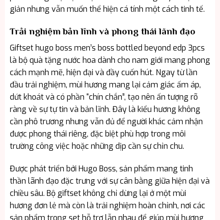
giản nhưng vẫn muốn thể hiện cá tính một cách tinh tế.
Trải nghiệm bản lĩnh và phong thái lãnh đạo
Giftset hugo boss men’s boss bottled beyond edp 3pcs
là bộ quà tặng nước hoa dành cho nam giới mang phong
cách mạnh mẽ, hiện đại và đầy cuốn hút. Ngay từ lần
đầu trải nghiệm, mùi hương mang lại cảm giác ấm áp,
dứt khoát và có phần “chín chắn”, tạo nên ấn tượng rõ
ràng về sự tự tin và bản lĩnh. Đây là kiểu hương không
cần phô trương nhưng vẫn đủ để người khác cảm nhận
được phong thái riêng, đặc biệt phù hợp trong môi
trường công việc hoặc những dịp cần sự chỉn chu.
Được phát triển bởi Hugo Boss, sản phẩm mang tinh
thần lãnh đạo đặc trưng với sự cân bằng giữa hiện đại và
chiều sâu. Bộ giftset không chỉ dừng lại ở một mùi
hương đơn lẻ mà còn là trải nghiệm hoàn chỉnh, nơi các
sản phẩm trong set hỗ trợ lẫn nhau để giúp mùi hương