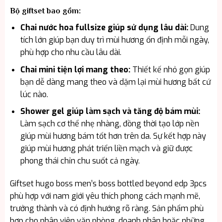
Bộ giftset bao gồm:
Chai nước hoa fullsize giúp sử dụng lâu dài:
Dung
tích lớn giúp bạn duy trì mùi hương ổn định mỗi ngày,
phù hợp cho nhu cầu lâu dài.
Chai mini tiện lợi mang theo:
Thiết kế nhỏ gọn giúp
bạn dễ dàng mang theo và dặm lại mùi hương bất cứ
lúc nào.
Shower gel giúp làm sạch và tăng độ bám mùi:
Làm sạch cơ thể nhẹ nhàng, đồng thời tạo lớp nền
giúp mùi hương bám tốt hơn trên da. Sự kết hợp này
giúp mùi hương phát triển liền mạch và giữ được
phong thái chỉn chu suốt cả ngày.
Giftset hugo boss men’s boss bottled beyond edp 3pcs
phù hợp với nam giới yêu thích phong cách mạnh mẽ,
trưởng thành và có định hướng rõ ràng. Sản phẩm phù
hợp cho nhân viên văn phòng, doanh nhân hoặc những