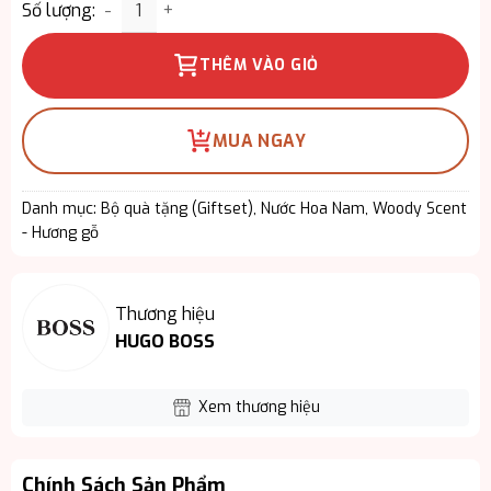
Bộ Quà Hugo Boss Bottled Beyond – Khẳng Định P
Số lượng:
THÊM VÀO GIỎ
MUA NGAY
Danh mục:
Bộ quà tặng (Giftset)
,
Nước Hoa Nam
,
Woody Scent
- Hương gỗ
Thương hiệu
HUGO BOSS
Xem thương hiệu
Chính Sách Sản Phẩm