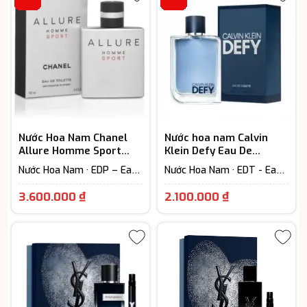
là:
là:
2.450.000 ₫.
3.950.000 ₫
Nước Hoa Nam Chanel
Nước hoa nam Calvin
Allure Homme Sport
Klein Defy Eau De
EDT
Toilette
Nước Hoa Nam · EDP – Eau
Nước Hoa Nam · EDT - Eau
De Parfum (Lưu hương từ
De Toilette (Lưu hương từ
Giá
Giá
7-12h) · Woody Scent -
3-6h) · Floral – Hương hoa
3.600.000
₫
2.100.000
₫
Hương gỗ
cỏ · Woody Scent - Hương
hiện
hiện
gỗ
tại
tại
là:
là:
3.600.000 ₫.
2.100.000 ₫.