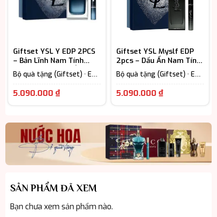
Giftset YSL Y EDP 2PCS
Giftset YSL Myslf EDP
– Bản Lĩnh Nam Tính
2pcs – Dấu Ấn Nam Tính
Trong Từng Dấu Ấn
Hiện Đại
Bộ quà tặng (Giftset) · EDP
Bộ quà tặng (Giftset) · EDP
– Eau De Parfum (Lưu
– Eau De Parfum (Lưu
hương từ 7-12h) · Nước Hoa
hương từ 7-12h) · Nước Hoa
5.090.000
₫
5.090.000
₫
Nam
Nam
SẢN PHẨM ĐÃ XEM
Bạn chưa xem sản phẩm nào.