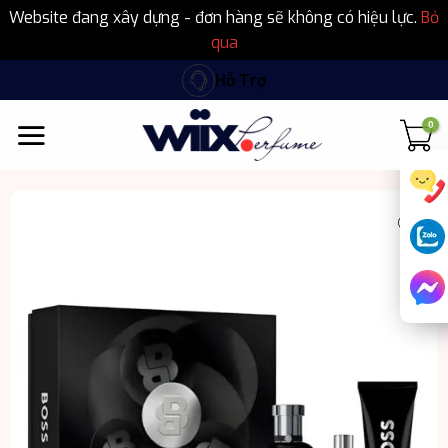
Website đang xây dựng - đơn hàng sẽ không có hiệu lực.
Bỏ
qua
Bỏ
Hỗ Trợ
qua
nội
dung