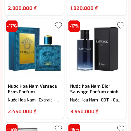
De Parfum (Lưu hương từ
Hương thơm biển · EDT -
Giá
Giá
7-12h)
Eau De Toilette (Lưu hương
2.900.000
₫
1.920.000
₫
từ 3-6h)
hiện
hiện
tại
tại
-17%
-17%
là:
là:
2.900.000 ₫.
1.920.000 ₫.
Nước Hoa Nam Versace
Nước hoa Nam Dior
Eros Parfum
Sauvage Parfum chính
hãng
Nước Hoa Nam · Extrait -
Nước Hoa Nam · EDT - Eau
Parfum (Lưu hương trên
De Toilette (Lưu hương từ
Giá
Giá
12h) · Woody Scent -
3-6h)
2.450.000
₫
3.950.000
₫
Hương gỗ
hiện
hiện
tại
tại
-15%
-15%