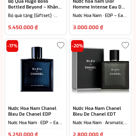
Bộ Quà Hugo Boss
Nước hoa nam Dior
Bottled Beyond – Khẳng
Homme Intense Eau De
Định Phong Cách Lãnh
Parfum chính hãng
Bộ quà tặng (Giftset) ·
Nước Hoa Nam · EDP – Eau
Đạo
Nước Hoa Nam · Woody
De Parfum (Lưu hương từ
Giá
Scent - Hương gỗ
7-12h)
5.450.000
₫
3.000.000
₫
hiện
tại
-17%
-20%
là:
3.000.000 
Nước Hoa Nam Chanel
Nước Hoa Nam Chanel
Bleu De Chanel EDP
Bleu De Chanel EDT
Nước Hoa Nam · EDP – Eau
Nước Hoa Nam · Aromatic –
De Parfum (Lưu hương từ
Hương thơm ngát · EDP –
Giá
Giá
7-12h) · Woody Scent -
Eau De Parfum (Lưu hương
5.250.000
₫
2.800.000
₫