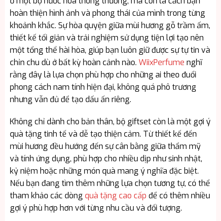
ở một bộ nước hoa thông thường, mà còn là cách bạn
hoàn thiện hình ảnh và phong thái của mình trong từng
khoảnh khắc. Sự hòa quyện giữa mùi hương gỗ trầm ấm,
thiết kế tối giản và trải nghiệm sử dụng tiện lợi tạo nên
một tổng thể hài hòa, giúp bạn luôn giữ được sự tự tin và
chỉn chu dù ở bất kỳ hoàn cảnh nào.
WiixPerfume
nghĩ
rằng đây là lựa chọn phù hợp cho những ai theo đuổi
phong cách nam tính hiện đại, không quá phô trương
nhưng vẫn đủ để tạo dấu ấn riêng.
Không chỉ dành cho bản thân, bộ giftset còn là một gợi ý
quà tặng tinh tế và dễ tạo thiện cảm. Từ thiết kế đến
mùi hương đều hướng đến sự cân bằng giữa thẩm mỹ
và tính ứng dụng, phù hợp cho nhiều dịp như sinh nhật,
kỷ niệm hoặc những món quà mang ý nghĩa đặc biệt.
Nếu bạn đang tìm thêm những lựa chọn tương tự, có thể
tham khảo các dòng
quà tặng cao cấp
để có thêm nhiều
gợi ý phù hợp hơn với từng nhu cầu và đối tượng.