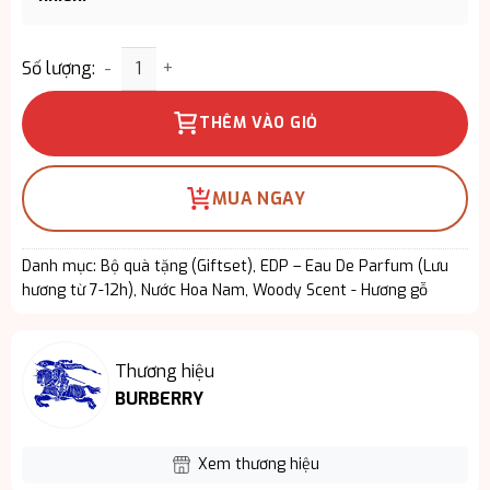
Giftset Burberry Men's Hero EDP 3PCS - Mùi Hươn
Số lượng:
THÊM VÀO GIỎ
MUA NGAY
Danh mục:
Bộ quà tặng (Giftset)
,
EDP – Eau De Parfum (Lưu
hương từ 7-12h)
,
Nước Hoa Nam
,
Woody Scent - Hương gỗ
Thương hiệu
BURBERRY
Xem thương hiệu