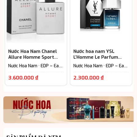
đến
3.950.000 ₫
4.300.000 ₫
Nước Hoa Nam Chanel
Nước hoa nam YSL
Allure Homme Sport
L’Homme Le Parfum
EDT
chính hãng
Nước Hoa Nam · EDP – Eau
Nước Hoa Nam · EDP – Eau
De Parfum (Lưu hương từ
De Parfum (Lưu hương từ
Giá
Giá
7-12h) · Woody Scent -
7-12h)
3.600.000
₫
2.300.000
₫
Hương gỗ
hiện
hiện
tại
tại
là:
là:
3.600.000 ₫.
2.300.000 