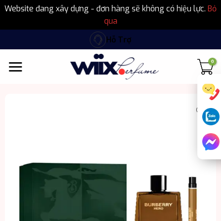
Website đang xây dựng - đơn hàng sẽ không có hiệu lực.
Bỏ
qua
Bỏ
Hỗ Trợ
qua
nội
dung