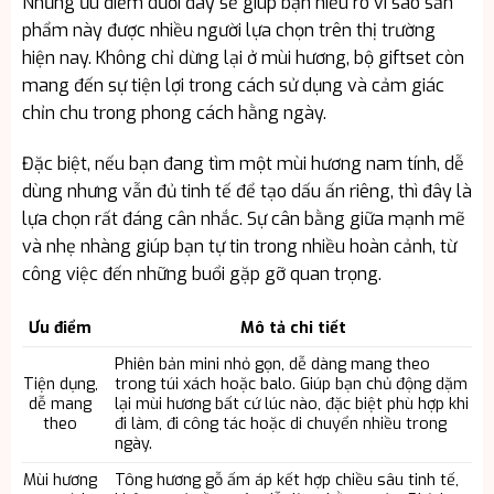
Những ưu điểm dưới đây sẽ giúp bạn hiểu rõ vì sao sản
phẩm này được nhiều người lựa chọn trên thị trường
hiện nay. Không chỉ dừng lại ở mùi hương, bộ giftset còn
mang đến sự tiện lợi trong cách sử dụng và cảm giác
chỉn chu trong phong cách hằng ngày.
Đặc biệt, nếu bạn đang tìm một mùi hương nam tính, dễ
dùng nhưng vẫn đủ tinh tế để tạo dấu ấn riêng, thì đây là
lựa chọn rất đáng cân nhắc. Sự cân bằng giữa mạnh mẽ
và nhẹ nhàng giúp bạn tự tin trong nhiều hoàn cảnh, từ
công việc đến những buổi gặp gỡ quan trọng.
Ưu điểm
Mô tả chi tiết
Phiên bản mini nhỏ gọn, dễ dàng mang theo
Tiện dụng,
trong túi xách hoặc balo. Giúp bạn chủ động dặm
dễ mang
lại mùi hương bất cứ lúc nào, đặc biệt phù hợp khi
theo
đi làm, đi công tác hoặc di chuyển nhiều trong
ngày.
Mùi hương
Tông hương gỗ ấm áp kết hợp chiều sâu tinh tế,