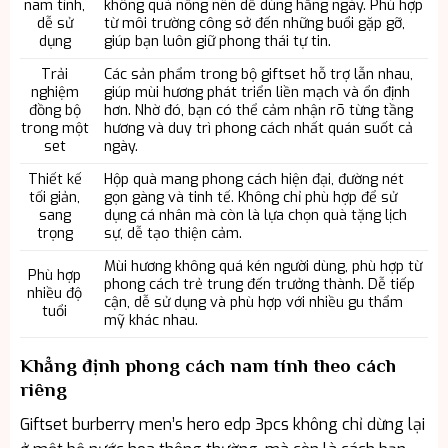
nam tính,
không quá nồng nên dễ dùng hằng ngày. Phù hợp
dễ sử
từ môi trường công sở đến những buổi gặp gỡ,
dụng
giúp bạn luôn giữ phong thái tự tin.
Trải
Các sản phẩm trong bộ giftset hỗ trợ lẫn nhau,
nghiệm
giúp mùi hương phát triển liền mạch và ổn định
đồng bộ
hơn. Nhờ đó, bạn có thể cảm nhận rõ từng tầng
trong một
hương và duy trì phong cách nhất quán suốt cả
set
ngày.
Thiết kế
Hộp quà mang phong cách hiện đại, đường nét
tối giản,
gọn gàng và tinh tế. Không chỉ phù hợp để sử
sang
dụng cá nhân mà còn là lựa chọn quà tặng lịch
trọng
sự, dễ tạo thiện cảm.
Mùi hương không quá kén người dùng, phù hợp từ
Phù hợp
phong cách trẻ trung đến trưởng thành. Dễ tiếp
nhiều độ
cận, dễ sử dụng và phù hợp với nhiều gu thẩm
tuổi
mỹ khác nhau.
Khẳng định phong cách nam tính theo cách
riêng
Giftset burberry men’s hero edp 3pcs không chỉ dừng lại