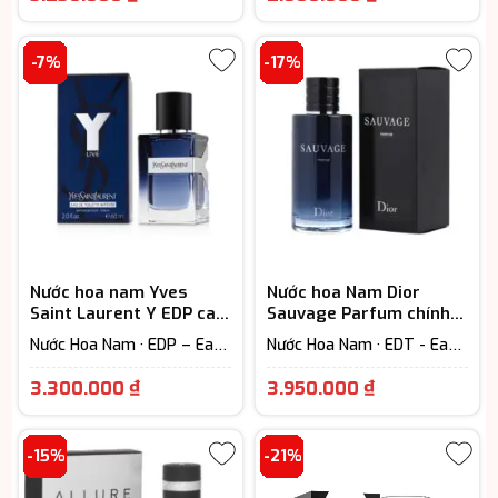
Hương gỗ
từ 7-12h) · Woody Scent -
hiện
hiện
Hương gỗ
tại
tại
-7%
-17%
là:
là:
5.250.000 ₫.
2.800.000 
Nước hoa nam Yves
Nước hoa Nam Dior
Saint Laurent Y EDP cao
Sauvage Parfum chính
cấp
hãng
Nước Hoa Nam · EDP – Eau
Nước Hoa Nam · EDT - Eau
De Parfum (Lưu hương từ
De Toilette (Lưu hương từ
Khoảng
Giá
7-12h)
3-6h)
3.300.000
₫
3.950.000
₫
giá:
hiện
từ
tại
-15%
-21%
3.300.000 ₫
là: