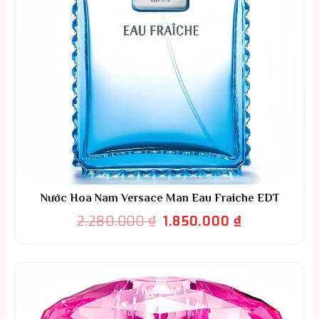
Nước Hoa Nam Versace Man Eau Fraiche EDT
Giá
Giá
2.280.000
₫
1.850.000
₫
gốc
hiện
là:
tại
2.280.000 ₫.
là:
1.850.000 ₫.