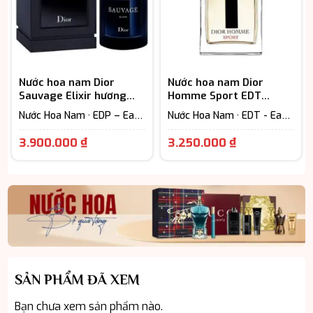
Nước hoa nam Dior
Nước hoa nam Dior
Sauvage Elixir hương
Homme Sport EDT
thơm nam tính
125ml
Nước Hoa Nam · EDP – Eau
Nước Hoa Nam · EDT - Eau
De Parfum (Lưu hương từ
De Toilette (Lưu hương từ
Giá
Giá
7-12h) · Woody Scent -
3-6h) · Woody Scent -
3.900.000
₫
3.250.000
₫
Hương gỗ
Hương gỗ
hiện
hiện
tại
tại
là:
là:
3.900.000 ₫.
3.250.000 ₫
SẢN PHẨM ĐÃ XEM
Bạn chưa xem sản phẩm nào.