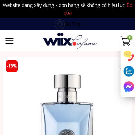
Website đang xây dựng - đơn hàng sẽ không có hiệu lực.
Bỏ
qua
Bỏ
Hỗ Trợ
qua
nội
dung
-13%