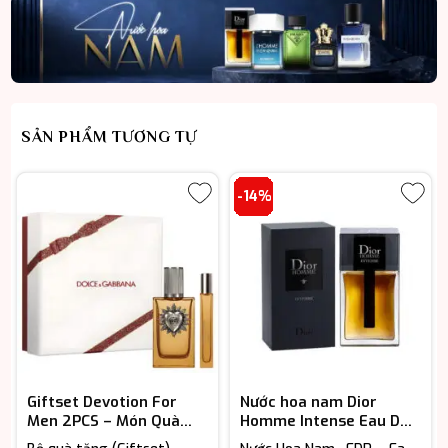
2.750.000 ₫.
SẢN PHẨM TƯƠNG TỰ
-14%
Giftset Devotion For
Nước hoa nam Dior
Men 2PCS – Món Quà
Homme Intense Eau De
Lịch Lãm Dành Cho Quý
Parfum chính hãng