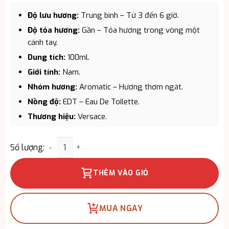
Độ lưu hương:
Trung bình – Từ 3 đến 6 giờ.
Độ tỏa hương:
Gần – Tỏa hương trong vòng một
cánh tay.
Dung tích:
100ml.
Giới tính:
Nam.
Nhóm hương:
Aromatic – Hương thơm ngát.
Nồng độ:
EDT – Eau De Toilette.
Thương hiệu:
Versace.
Xuất xứ:
Italy.
Nước Hoa Nam Versace Pour Homme Eau De Toilet
Phong cách:
Nam tính, tươi mát.
Số lượng:
THÊM VÀO GIỎ
MUA NGAY