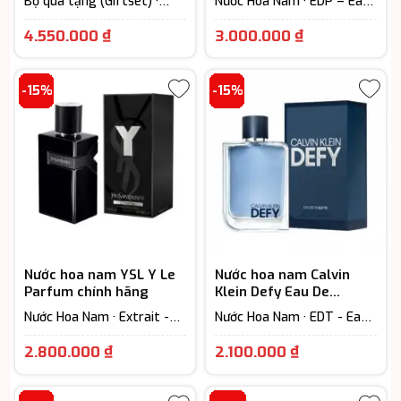
Bộ quà tặng (Giftset) ·
Nước Hoa Nam · EDP – Eau
Ông
Extrait - Parfum (Lưu
De Parfum (Lưu hương từ
Giá
hương trên 12h) · Nước Hoa
7-12h)
4.550.000
₫
3.000.000
₫
Nam · Woody Scent -
hiện
Hương gỗ
tại
-15%
-15%
là:
3.000.000 
Nước hoa nam YSL Y Le
Nước hoa nam Calvin
Parfum chính hãng
Klein Defy Eau De
Toilette
Nước Hoa Nam · Extrait -
Nước Hoa Nam · EDT - Eau
Parfum (Lưu hương trên
De Toilette (Lưu hương từ
Giá
Giá
12h)
3-6h) · Floral – Hương hoa
2.800.000
₫
2.100.000
₫
cỏ · Woody Scent - Hương
hiện
hiện
gỗ
tại
tại