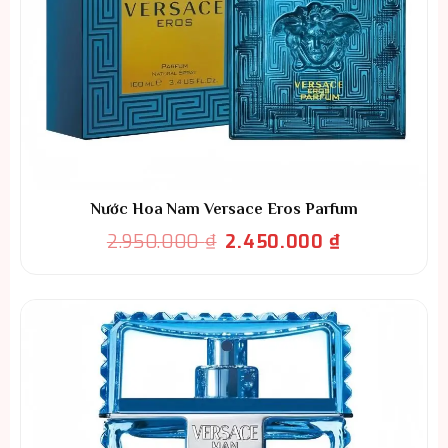
Nước Hoa Nam Versace Eros Parfum
Giá
Giá
2.950.000
₫
2.450.000
₫
gốc
hiện
là:
tại
2.950.000 ₫.
là:
2.450.000 ₫.