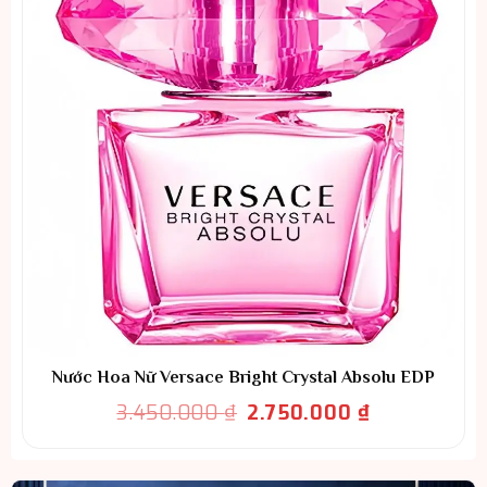
Nước Hoa Nữ Versace Bright Crystal Absolu EDP
Giá
Giá
3.450.000
₫
2.750.000
₫
gốc
hiện
là:
tại
3.450.000 ₫.
là: