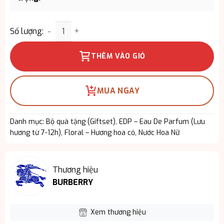
Giftset Burberry Goddess EDP 3PCS - Trải Nghiệ
Số lượng:
THÊM VÀO GIỎ
MUA NGAY
Danh mục:
Bộ quà tặng (Giftset)
,
EDP – Eau De Parfum (Lưu
hương từ 7-12h)
,
Floral – Hương hoa cỏ
,
Nước Hoa Nữ
Thương hiệu
BURBERRY
Xem thương hiệu