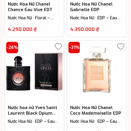
Nước Hoa Nữ Chanel
Nước Hoa Nữ Chanel
Chance Eau Vive EDT
Gabrielle EDP
Nước Hoa Nữ · Floral –
Nước Hoa Nữ · EDP – Eau
Hương hoa cỏ · Woody
De Parfum (Lưu hương từ
Giá
Giá
Scent - Hương gỗ
7-12h) · Floral – Hương hoa
4.250.000
₫
4.350.000
₫
cỏ
hiện
hiện
tại
tại
-26%
-21%
là:
là:
4.250.000 ₫.
4.350.000 ₫
Nước hoa nữ Yves Saint
Nước Hoa Nữ Chanel
Laurent Black Opium
Coco Mademoiselle EDP
EDP cao cấp
Nước Hoa Nữ · EDP – Eau
Nước Hoa Nữ · EDP – Eau
De Parfum (Lưu hương từ
De Parfum (Lưu hương từ