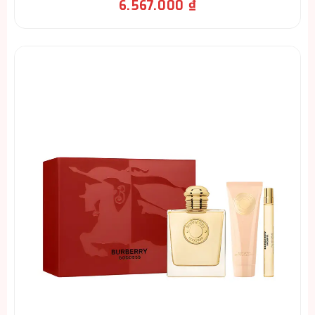
6.567.000
₫