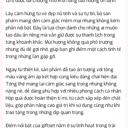
12h) được ưa chuộng nhờ khả năng lưu hương ổn định.
Lấy cảm hứng từ vẻ đẹp nữ tính và sự tự tin, bộ sản
phẩm mang đến cảm giác mềm mại nhưng không kém
phần nổi bật. Đây là lựa chọn dành cho những ai muốn
tạo dấu ấn riêng mà vẫn giữ được sự thanh lịch trong
từng khoảnh khắc. Mùi hương không quá phô trương
nhưng đủ để gợi nhớ, giúp bạn ghi điểm một cách tinh tế
trong những lần gặp gỡ.
Ngay từ thiết kế, sản phẩm đã tạo ấn tượng với tông
màu vàng ấm áp kết hợp cùng kiểu dáng chai hiện đại.
Tổng thể mang lại cảm giác sang trọng nhưng không
nặng nề, dễ dàng phù hợp với nhiều phong cách cá nhân.
Hộp quà được hoàn thiện tỉ mỉ, từ cách sắp xếp đến chất
liệu, góp phần nâng cao giá trị khi sử dụng cũng như khi
trao tặng trong những dịp quan trọng.
Điểm nổi bật của giftset nằm ở sự linh hoạt trong trải