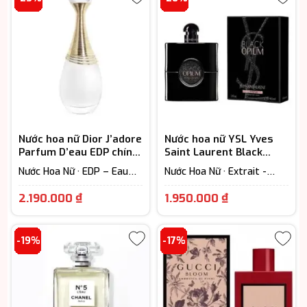
Nước hoa nữ Dior J’adore
Nước hoa nữ YSL Yves
Parfum D’eau EDP chính
Saint Laurent Black
hãng
Opium Le Parfum
Nước Hoa Nữ · EDP – Eau
Nước Hoa Nữ · Extrait -
De Parfum (Lưu hương từ
Parfum (Lưu hương trên
Khoảng
Khoảng
7-12h) · Floral – Hương hoa
12h)
2.190.000
₫
1.950.000
₫
cỏ
giá:
giá:
từ
từ
-19%
-17%
2.190.000 ₫
1.950.000 ₫
đến
đến
3.250.000 ₫
3.400.000 ₫