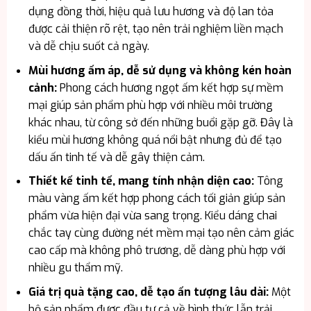
dụng đồng thời, hiệu quả lưu hương và độ lan tỏa
được cải thiện rõ rệt, tạo nên trải nghiệm liền mạch
và dễ chịu suốt cả ngày.
Mùi hương ấm áp, dễ sử dụng và không kén hoàn
cảnh:
Phong cách hương ngọt ấm kết hợp sự mềm
mại giúp sản phẩm phù hợp với nhiều môi trường
khác nhau, từ công sở đến những buổi gặp gỡ. Đây là
kiểu mùi hương không quá nổi bật nhưng đủ để tạo
dấu ấn tinh tế và dễ gây thiện cảm.
Thiết kế tinh tế, mang tính nhận diện cao:
Tông
màu vàng ấm kết hợp phong cách tối giản giúp sản
phẩm vừa hiện đại vừa sang trọng. Kiểu dáng chai
chắc tay cùng đường nét mềm mại tạo nên cảm giác
cao cấp mà không phô trương, dễ dàng phù hợp với
nhiều gu thẩm mỹ.
Giá trị quà tặng cao, dễ tạo ấn tượng lâu dài:
Một
bộ sản phẩm được đầu tư cả về hình thức lẫn trải