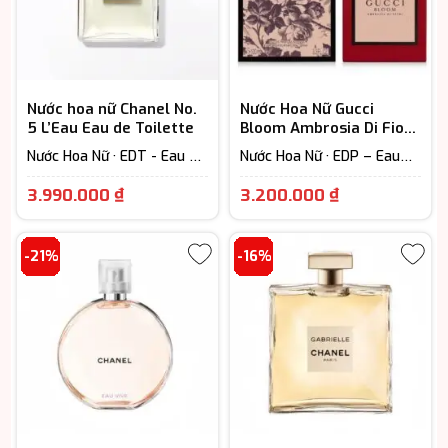
Nước hoa nữ Chanel No.
Nước Hoa Nữ Gucci
5 L’Eau Eau de Toilette
Bloom Ambrosia Di Fiori
EDP Intense
Nước Hoa Nữ · EDT - Eau De
Nước Hoa Nữ · EDP – Eau
Toilette (Lưu hương từ 3-
De Parfum (Lưu hương từ
Giá
Giá
6h) · Floral – Hương hoa cỏ
7-12h) · Floral – Hương hoa
3.990.000
₫
3.200.000
₫
cỏ
hiện
hiện
tại
tại
-21%
-16%
là:
là:
3.990.000 ₫.
3.200.000 