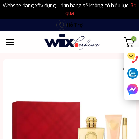
Website đang xây dựng - đơn hàng sẽ không có hiệu lực.
Bỏ
qua
Bỏ
Hỗ Trợ
qua
nội
dung