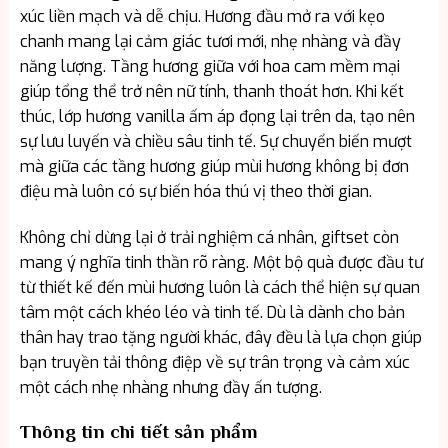
xúc liền mạch và dễ chịu. Hương đầu mở ra với kẹo
chanh mang lại cảm giác tươi mới, nhẹ nhàng và đầy
năng lượng. Tầng hương giữa với hoa cam mềm mại
giúp tổng thể trở nên nữ tính, thanh thoát hơn. Khi kết
thúc, lớp hương vanilla ấm áp đọng lại trên da, tạo nên
sự lưu luyến và chiều sâu tinh tế. Sự chuyển biến mượt
mà giữa các tầng hương giúp mùi hương không bị đơn
điệu mà luôn có sự biến hóa thú vị theo thời gian.
Không chỉ dừng lại ở trải nghiệm cá nhân, giftset còn
mang ý nghĩa tinh thần rõ ràng. Một bộ quà được đầu tư
từ thiết kế đến mùi hương luôn là cách thể hiện sự quan
tâm một cách khéo léo và tinh tế. Dù là dành cho bản
thân hay trao tặng người khác, đây đều là lựa chọn giúp
bạn truyền tải thông điệp về sự trân trọng và cảm xúc
một cách nhẹ nhàng nhưng đầy ấn tượng.
Thông tin chi tiết sản phẩm