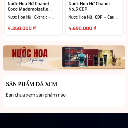
Nước Hoa Nữ Chanel
Nước Hoa Nữ Chanel
Coco Mademoiselle
No.5 EDP
L’Eau Privee EDP
Nước Hoa Nữ · Extrait -
Nước Hoa Nữ · EDP – Eau
Parfum (Lưu hương trên
De Parfum (Lưu hương từ
Giá
Giá
12h) · Floral – Hương hoa
7-12h) · Floral – Hương hoa
4.350.000
₫
4.690.000
₫
cỏ
cỏ
hiện
hiện
tại
tại
là:
là:
4.350.000 ₫.
4.690.000 ₫
SẢN PHẨM ĐÃ XEM
Bạn chưa xem sản phẩm nào.