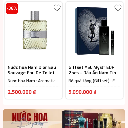
Hương gỗ
tại
-36%
là:
2.800.000 ₫.
Nước hoa Nam Dior Eau
Giftset YSL Myslf EDP
Sauvage Eau De Toilette
2pcs – Dấu Ấn Nam Tính
cao cấp
Hiện Đại
Nước Hoa Nam · Aromatic –
Bộ quà tặng (Giftset) · EDP
Hương thơm ngát · EDT -
– Eau De Parfum (Lưu
Giá
Eau De Toilette (Lưu hương
hương từ 7-12h) · Nước Hoa
2.500.000
₫
5.090.000
₫
từ 3-6h)
Nam
hiện
tại
là:
2.500.000 ₫.