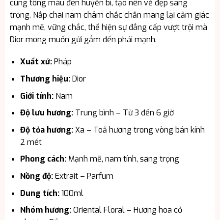
cùng tông màu đen huyền bí, tạo nên vẻ đẹp sang
trọng. Nắp chai nam châm chắc chắn mang lại cảm giác
mạnh mẽ, vững chắc, thể hiện sự đẳng cấp vượt trội mà
Dior mong muốn gửi gắm đến phái mạnh.
Xuất xứ:
Pháp
Thương hiệu:
Dior
Giới tính:
Nam
Độ lưu hương:
Trung bình – Từ 3 đến 6 giờ
Độ tỏa hương:
Xa – Toả hương trong vòng bán kính
2 mét
Phong cách:
Mạnh mẽ, nam tính, sang trọng
Nồng độ:
Extrait – Parfum
Dung tích:
100ml
Nhóm hương:
Oriental Floral – Hương hoa cỏ