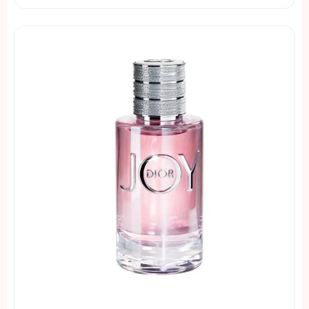
từ
1.800.000 ₫
đến
3.300.000 ₫