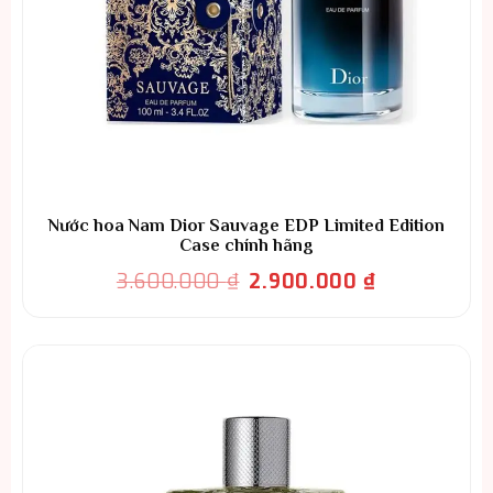
Nước hoa Nam Dior Sauvage EDP Limited Edition
Case chính hãng
Giá
Giá
3.600.000
₫
2.900.000
₫
gốc
hiện
là:
tại
3.600.000 ₫.
là:
2.900.000 ₫.