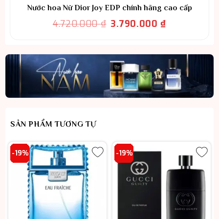
Nước hoa Nữ Dior Joy EDP chính hãng cao cấp
Giá
Giá
4.720.000
₫
3.790.000
₫
gốc
hiện
là:
tại
4.720.000 ₫.
là:
3.790.000 ₫.
SẢN PHẨM TƯƠNG TỰ
-19%
-19%