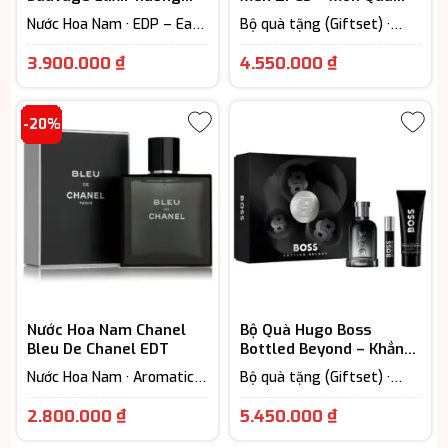
thơm nam tính
Lịch Lãm Dành Cho Quý
Nước Hoa Nam · EDP – Eau
Bộ quà tặng (Giftset) ·
Ông
De Parfum (Lưu hương từ
Extrait - Parfum (Lưu
Giá
7-12h) · Woody Scent -
hương trên 12h) · Nước Hoa
3.900.000
₫
4.550.000
₫
Hương gỗ
Nam · Woody Scent -
hiện
Hương gỗ
tại
-20%
là:
3.900.000 ₫.
Nước Hoa Nam Chanel
Bộ Quà Hugo Boss
Bleu De Chanel EDT
Bottled Beyond – Khẳng
Định Phong Cách Lãnh
Nước Hoa Nam · Aromatic –
Bộ quà tặng (Giftset) ·
Đạo
Hương thơm ngát · EDP –
Nước Hoa Nam · Woody
Giá
Eau De Parfum (Lưu hương
Scent - Hương gỗ
2.800.000
₫
5.450.000
₫
từ 7-12h) · Woody Scent -
hiện