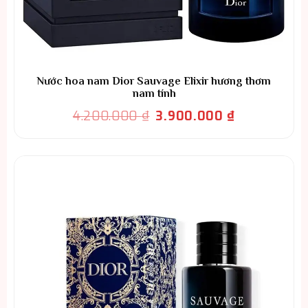
Nước hoa nam Dior Sauvage Elixir hương thơm
nam tính
Giá
Giá
4.200.000
₫
3.900.000
₫
gốc
hiện
là:
tại
4.200.000 ₫.
là:
3.900.000 ₫.