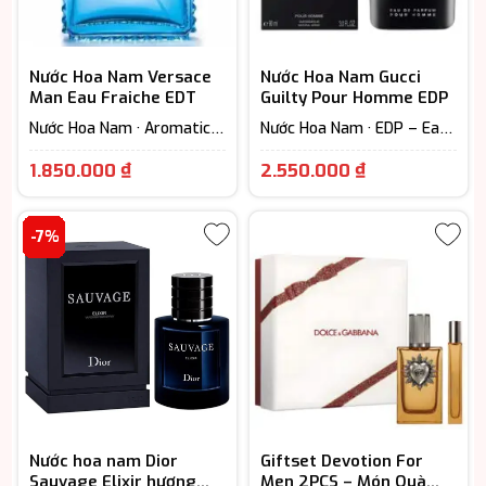
Nước Hoa Nam Versace
Nước Hoa Nam Gucci
Man Eau Fraiche EDT
Guilty Pour Homme EDP
Nước Hoa Nam · Aromatic –
Nước Hoa Nam · EDP – Eau
Hương thơm ngát · EDT -
De Parfum (Lưu hương từ
Giá
Giá
Eau De Toilette (Lưu hương
7-12h) · Woody Scent -
1.850.000
₫
2.550.000
₫
từ 3-6h) · Woody Scent -
Hương gỗ
hiện
hiện
Hương gỗ
tại
tại
-7%
là:
là:
1.850.000 ₫.
2.550.000 ₫
Nước hoa nam Dior
Giftset Devotion For
Sauvage Elixir hương
Men 2PCS – Món Quà