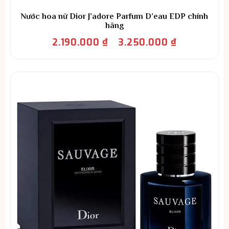
Nước hoa nữ Dior J’adore Parfum D’eau EDP chính
hãng
Khoảng
2.190.000
₫
3.250.000
₫
–
giá:
từ
2.190.000 ₫
đến
3.250.000 ₫