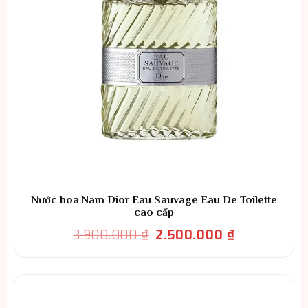
Nước hoa Nam Dior Eau Sauvage Eau De Toilette
cao cấp
Giá
Giá
3.900.000
₫
2.500.000
₫
gốc
hiện
là:
tại
3.900.000 ₫.
là:
2.500.000 ₫.