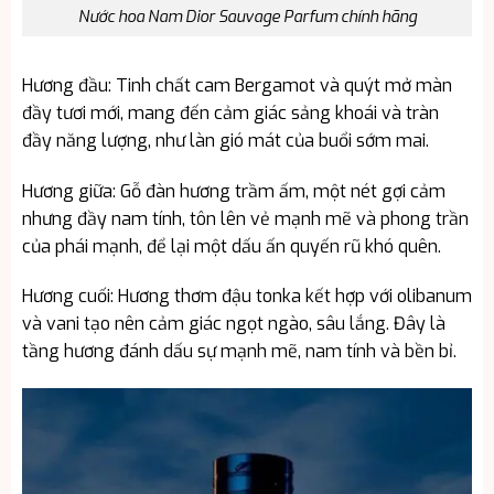
Nước hoa Nam Dior Sauvage Parfum chính hãng
Hương đầu: Tinh chất cam Bergamot và quýt mở màn
đầy tươi mới, mang đến cảm giác sảng khoái và tràn
đầy năng lượng, như làn gió mát của buổi sớm mai.
Hương giữa: Gỗ đàn hương trầm ấm, một nét gợi cảm
nhưng đầy nam tính, tôn lên vẻ mạnh mẽ và phong trần
của phái mạnh, để lại một dấu ấn quyến rũ khó quên.
Hương cuối: Hương thơm đậu tonka kết hợp với olibanum
và vani tạo nên cảm giác ngọt ngào, sâu lắng. Đây là
tầng hương đánh dấu sự mạnh mẽ, nam tính và bền bỉ.