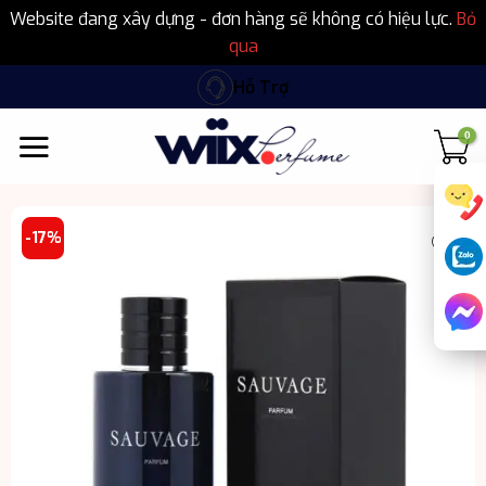
Website đang xây dựng - đơn hàng sẽ không có hiệu lực.
Bỏ
qua
Bỏ
Hỗ Trợ
qua
nội
dung
-17%