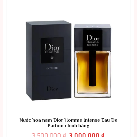
Nước hoa nam Dior Homme Intense Eau De
Parfum chính hãng
Giá
Giá
3.500.000
₫
3.000.000
₫