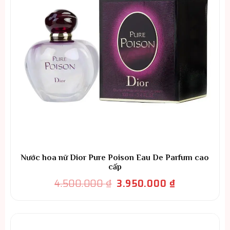
Nước hoa nữ Dior Pure Poison Eau De Parfum cao
cấp
Giá
Giá
4.500.000
₫
3.950.000
₫
gốc
hiện
là:
tại
4.500.000 ₫.
là:
3.950.000 ₫.