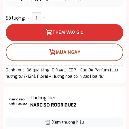
Giftset Narciso Rodriguez For Her EDP 3PCS - Sa
Số lượng:
THÊM VÀO GIỎ
MUA NGAY
Danh mục:
Bộ quà tặng (Giftset)
,
EDP – Eau De Parfum (Lưu
hương từ 7-12h)
,
Floral – Hương hoa cỏ
,
Nước Hoa Nữ
Thương hiệu
NARCISO RODRIGUEZ
Xem thương hiệu