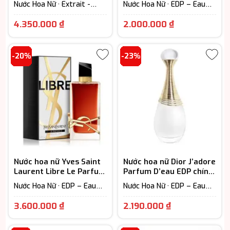
Nước Hoa Nữ · Extrait -
Nước Hoa Nữ · EDP – Eau
Parfum (Lưu hương trên
De Parfum (Lưu hương từ
Giá
Khoảng
12h) · Floral – Hương hoa
7-12h) · Fruity - Hương trái
4.350.000
₫
2.000.000
₫
cỏ
cây
hiện
giá:
tại
từ
-20%
-23%
là:
2.000.000 
4.350.000 ₫.
đến
3.500.000 
Nước hoa nữ Yves Saint
Nước hoa nữ Dior J’adore
Laurent Libre Le Parfum
Parfum D’eau EDP chính
cao cấp
hãng
Nước Hoa Nữ · EDP – Eau
Nước Hoa Nữ · EDP – Eau
De Parfum (Lưu hương từ
De Parfum (Lưu hương từ
Giá
Khoảng
7-12h) · Floral – Hương hoa
7-12h) · Floral – Hương hoa
3.600.000
₫
2.190.000
₫
cỏ
cỏ
hiện
giá: