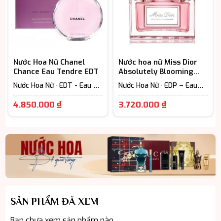
Nước Hoa Nữ Chanel
Nước hoa nữ Miss Dior
Chance Eau Tendre EDT
Absolutely Blooming
EDP chính hãng
Nước Hoa Nữ · EDT - Eau De
Nước Hoa Nữ · EDP – Eau
Toilette (Lưu hương từ 3-
De Parfum (Lưu hương từ
Giá
Giá
6h) · Floral – Hương hoa cỏ
7-12h) · Floral – Hương hoa
4.850.000
₫
3.720.000
₫
· Fruity - Hương trái cây
cỏ
hiện
hiện
tại
tại
là:
là:
4.850.000 ₫.
3.720.000 ₫
SẢN PHẨM ĐÃ XEM
Bạn chưa xem sản phẩm nào.