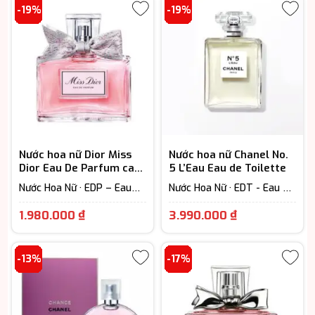
tại
từ
-19%
-19%
là:
2.190.000 ₫
3.600.000 ₫.
đến
3.250.000 ₫
Nước hoa nữ Dior Miss
Nước hoa nữ Chanel No.
Dior Eau De Parfum cao
5 L’Eau Eau de Toilette
cấp
Nước Hoa Nữ · EDP – Eau
Nước Hoa Nữ · EDT - Eau De
De Parfum (Lưu hương từ
Toilette (Lưu hương từ 3-
Khoảng
Giá
7-12h) · Floral – Hương hoa
6h) · Floral – Hương hoa cỏ
1.980.000
₫
3.990.000
₫
cỏ
giá:
hiện
từ
tại
-13%
-17%
1.980.000 ₫
là:
đến
3.990.000 ₫
3.850.000 ₫