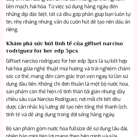
liền mạch, hài hòa. Từ việc sử dụng hằng ngày đến
những dịp đặc biệt, tất cả đều góp phần giúp bạn luôn tự
tin, nhẹ nhàng nhưng vẫn đủ cuốn hút để tạo nên dấu ấn
riêng.
Khám phá sức hút tinh tế của giftset narciso
rodriguez for her edp 3pcs
Giftset narciso rodriguez for her edp 3pcs là sự kết hợp
hài hòa giữa nghệ thuật mùi hương và trải nghiệm chăm
sóc cơ thể, mang đến cảm giác trọn vẹn ngay từ lần sử
dụng đầu tiên. Không chỉ đơn thuần là một bộ nước hoa,
sản phẩm còn thể hiện rõ tinh thần tối giản nhưng đầy
chiều sâu của Narciso Rodriguez, nơi mỗi chi tiết đều
được cân nhắc kỹ lưỡng để tạo nên tổng thể thanh lịch,
tinh tế và dễ ứng dụng trong đời sống hằng ngày.
Bộ sản phẩm gồm nước hoa fullsize để sử dụng lâu dài,
phiên bản mini tiện lợi mang theo bên mình và sữa