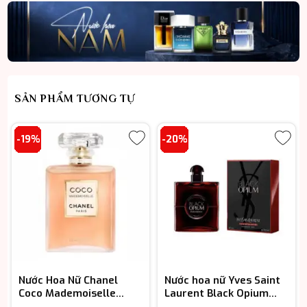
SẢN PHẨM TƯƠNG TỰ
-19%
-20%
Nước Hoa Nữ Chanel
Nước hoa nữ Yves Saint
Coco Mademoiselle
Laurent Black Opium
L’Eau Privee EDP
Over Red EDP cao cấp