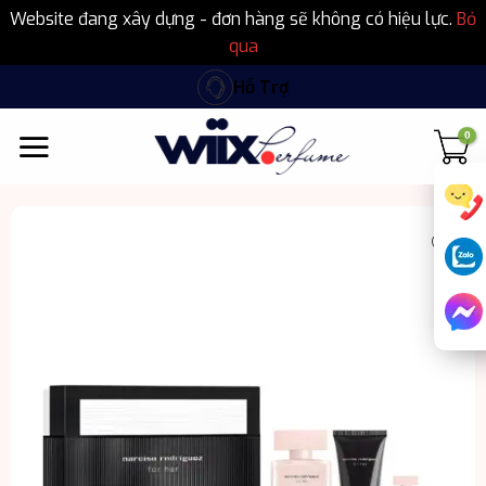
Website đang xây dựng - đơn hàng sẽ không có hiệu lực.
Bỏ
qua
Bỏ
Hỗ Trợ
qua
nội
dung