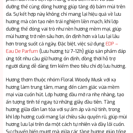
dưỡng thể cùng dòng hương giúp tăng độ bám mùi trên
da. Sự kết hợp này không chỉ mang lại hiệu quả về lưu
hương mà còn tạo nên trải nghiệm liền mạch, khi lớp
dưỡng thể đóng vai trò như nền hương mềm mại, giúp
mùi hương trở nên sâu hơn, ổn định hơn và lưu lại lâu
hơn trong suốt cả ngày. Đặc biệt, việc sử dụng
EDP –
Eau De Parfum
(Lưu hương từ 7-12h) giúp sản phẩm đáp
ứng tốt nhu cầu giữ hương ổn định, đồng thời hỗ trợ
người dùng dễ dàng tìm kiếm theo tiêu chí độ lưu hương.
Hương thơm thuộc nhóm Floral Woody Musk với xạ
hương làm trung tâm, mang đến cảm giác vừa mềm
mại vừa cuốn hút. Lớp hương đầu mở ra nhẹ nhàng, tạo
ấn tượng tinh tế ngay từ những giây đầu tiên. Tầng
hương giữa dần lan tỏa với sự ấm áp và nữ tính, trong
khi lớp hương cuối mang lại chiều sâu quyến rũ, giúp mùi
hương lưu lại trên da một cách tự nhiên và đầy lôi cuốn.
Sự chuyển biến mượt mà giữa các tầng hương giúp tổng