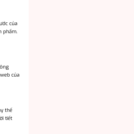
hước của
ản phẩm.
hông
g web của
ay thế
i tiết