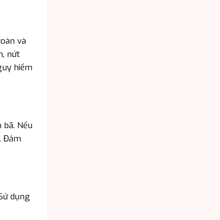
toàn và
n, nứt
nguy hiểm
n bã. Nếu
n. Đảm
 Sử dụng