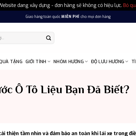
Website đang xây dựng - đơn hàng sẽ không có hiệu lực.
Bỏ qu
Giao hàng toàn quốc
MIỄN PHÍ
cho mọi đơn hàng
 QUÀ TẶNG
GIỚI TÍNH
NHÓM HƯƠNG
ĐỘ LƯU HƯƠNG
T
ớc Ô Tô Liệu Bạn Đã Biết?
ải thiện tầm nhìn và đảm bảo an toàn khi lái xe trong điề