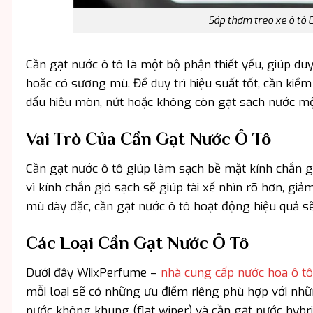
Sáp thơm treo xe ô tô E
Cần gạt nước ô tô là một bộ phận thiết yếu, giúp duy 
hoặc có sương mù. Để duy trì hiệu suất tốt, cần kiểm 
dấu hiệu mòn, nứt hoặc không còn gạt sạch nước mộ
Vai Trò Của Cần Gạt Nước Ô Tô
Cần gạt nước ô tô giúp làm sạch bề mặt kính chắn g
vì kính chắn gió sạch sẽ giúp tài xế nhìn rõ hơn, giả
mù dày đặc, cần gạt nước ô tô hoạt động hiệu quả sẽ 
Các Loại Cần Gạt Nước Ô Tô
Dưới đây WiixPerfume –
nhà cung cấp nước hoa ô tô
mỗi loại sẽ có những ưu điểm riêng phù hợp với nhữ
nước không khung (flat wiper) và cần gạt nước hybri