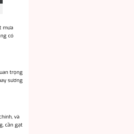
ết mưa
úng có
quan trọng
 hay sương
chính, và
g, cần gạt