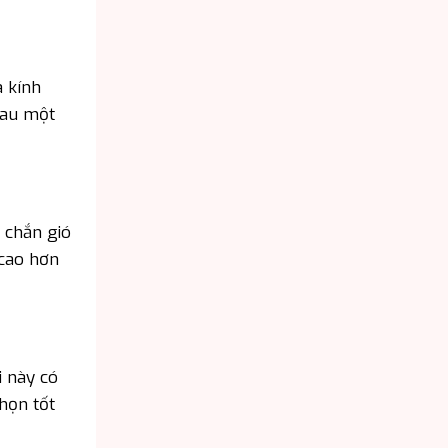
a kính
 sau một
h chắn gió
 cao hơn
i này có
họn tốt