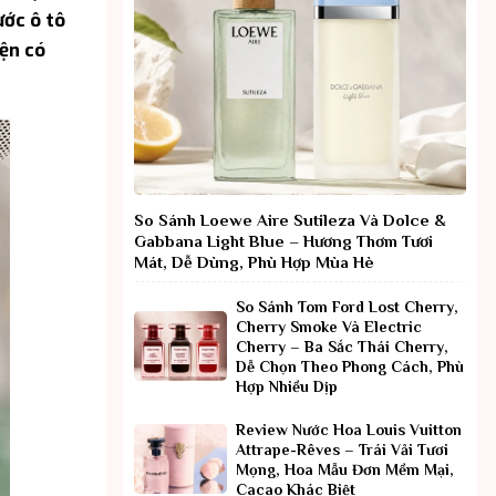
ước ô tô
iện có
So Sánh Loewe Aire Sutileza Và Dolce &
Gabbana Light Blue – Hương Thơm Tươi
Mát, Dễ Dùng, Phù Hợp Mùa Hè
So Sánh Tom Ford Lost Cherry,
Cherry Smoke Và Electric
Cherry – Ba Sắc Thái Cherry,
Dễ Chọn Theo Phong Cách, Phù
Hợp Nhiều Dịp
Review Nước Hoa Louis Vuitton
Attrape-Rêves – Trái Vải Tươi
Mọng, Hoa Mẫu Đơn Mềm Mại,
Cacao Khác Biệt