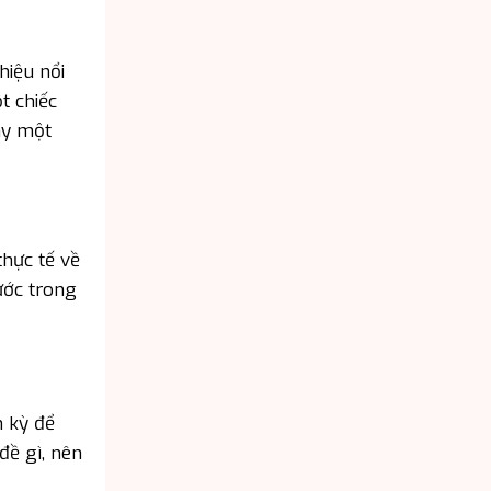
hiệu nổi
t chiếc
ay một
thực tế về
ước trong
h kỳ để
đề gì, nên