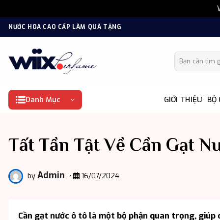
Bỏ
NƯỚC HOA CAO CẤP LÀM QUÀ TẶNG
qua
nội
Tìm kiếm:
dung
Danh Mục
GIỚI THIỆU
BỘ
Tất Tần Tật Về Cần Gạt Nư
Admin
by
•
16/07/2024
Cần gạt nước ô tô là một bộ phận quan trọng, giúp c