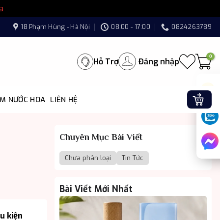
a
18 Phạm Hùng - Hà Nội
08:00 - 17:00
0824263789
Hỗ Trợ
Đăng nhập
ÌM NƯỚC HOA
LIÊN HỆ
Chuyên Mục Bài Viết
Chưa phân loại
Tin Tức
Bài Viết Mới Nhất
u kiện