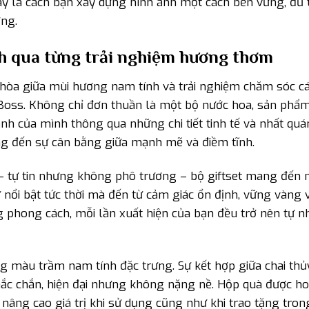
Đây là cách bạn xây dựng hình ảnh một cách bền vững, đủ t
ng.
nh qua từng trải nghiệm hương thơm
i hòa giữa mùi hương nam tính và trải nghiệm chăm sóc c
 Boss. Không chỉ đơn thuần là một bộ nước hoa, sản phẩ
h của mình thông qua những chi tiết tinh tế và nhất quá
ớng đến sự cân bằng giữa mạnh mẽ và điềm tĩnh.
– tự tin nhưng không phô trương – bộ giftset mang đến 
ự nổi bật tức thời mà đến từ cảm giác ổn định, vững vàng 
 phong cách, mỗi lần xuất hiện của bạn đều trở nên tự n
ng màu trầm nam tính đặc trưng. Sự kết hợp giữa chai thủ
 chắc chắn, hiện đại nhưng không nặng nề. Hộp quà được ho
p nâng cao giá trị khi sử dụng cũng như khi trao tặng tro