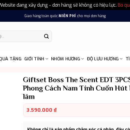
Website đang xây dựng - đơn hàng sẽ không có hiệu lực.
Bỏ qu
Giao hàng toàn quốc
MIỄN PHÍ
cho mọi đơn hàng
 QUÀ TẶNG
GIỚI TÍNH
NHÓM HƯƠNG
ĐỘ LƯU HƯƠNG
T
Giftset Boss The Scent EDT 3PC
Phong Cách Nam Tính Cuốn Hút 
lãm
3.590.000
₫
Không chỉ là sản phẩm chăm sóc cá nhân, đây cò