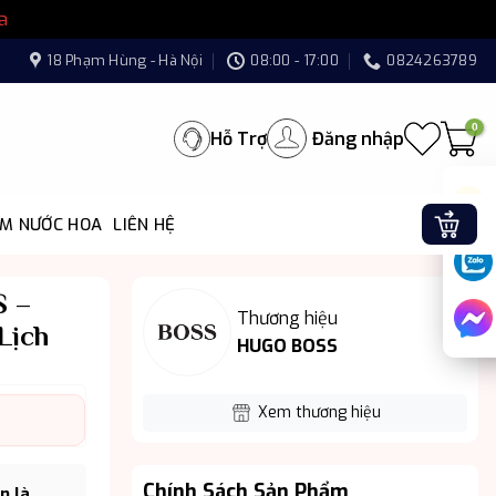
a
18 Phạm Hùng - Hà Nội
08:00 - 17:00
0824263789
Hỗ Trợ
Đăng nhập
ÌM NƯỚC HOA
LIÊN HỆ
S –
Thương hiệu
Lịch
HUGO BOSS
Xem thương hiệu
Chính Sách Sản Phẩm
n là