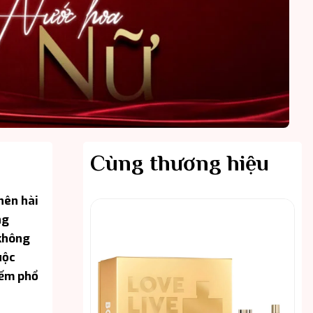
Cùng thương hiệu
nên hài
ng
 không
uộc
iếm phổ