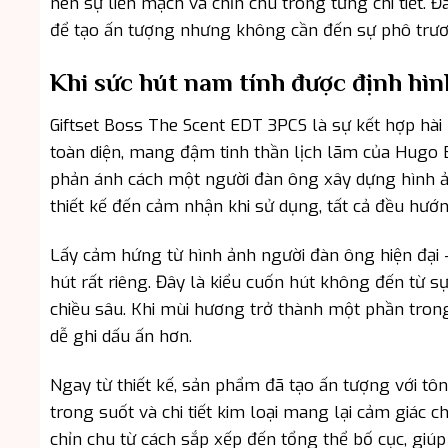
nên sự liền mạch và chỉn chu trong từng chi tiết. 
để tạo ấn tượng nhưng không cần đến sự phô trươ
Khi sức hút nam tính được định hì
Giftset Boss The Scent EDT 3PCS là sự kết hợp hà
toàn diện, mang đậm tinh thần lịch lãm của Hugo
phản ánh cách một người đàn ông xây dựng hình ản
thiết kế đến cảm nhận khi sử dụng, tất cả đều hư
Lấy cảm hứng từ hình ảnh người đàn ông hiện đại 
hút rất riêng. Đây là kiểu cuốn hút không đến từ s
chiều sâu. Khi mùi hương trở thành một phần trong
dễ ghi dấu ấn hơn.
Ngay từ thiết kế, sản phẩm đã tạo ấn tượng với tô
trong suốt và chi tiết kim loại mang lại cảm giác
chỉn chu từ cách sắp xếp đến tổng thể bố cục, giú