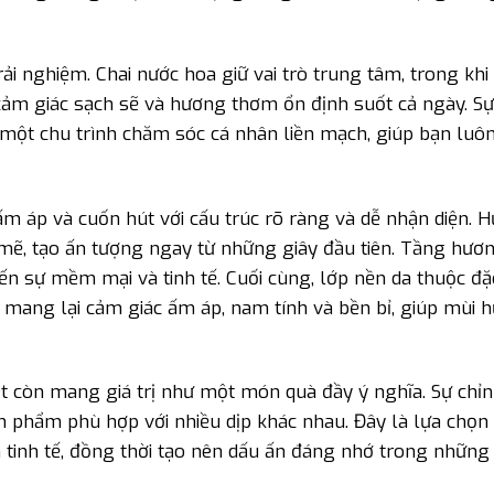
ải nghiệm. Chai nước hoa giữ vai trò trung tâm, trong khi
ì cảm giác sạch sẽ và hương thơm ổn định suốt cả ngày. S
 một chu trình chăm sóc cá nhân liền mạch, giúp bạn luôn
 áp và cuốn hút với cấu trúc rõ ràng và dễ nhận diện. 
mẽ, tạo ấn tượng ngay từ những giây đầu tiên. Tầng hươ
n sự mềm mại và tinh tế. Cuối cùng, lớp nền da thuộc đặ
, mang lại cảm giác ấm áp, nam tính và bền bỉ, giúp mùi 
set còn mang giá trị như một món quà đầy ý nghĩa. Sự chỉ
n phẩm phù hợp với nhiều dịp khác nhau. Đây là lựa chọn
 tinh tế, đồng thời tạo nên dấu ấn đáng nhớ trong nhữn