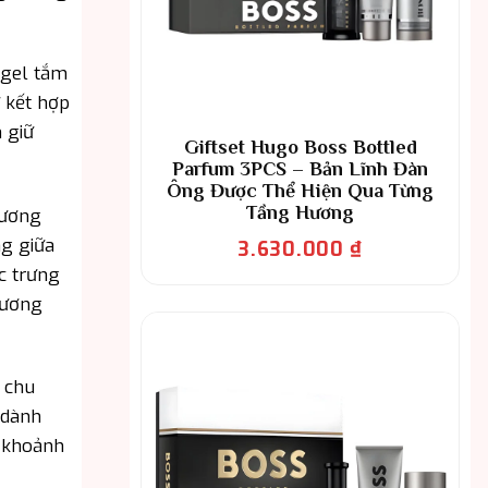
 gel tắm
ự kết hợp
 giữ
Giftset Hugo Boss Bottled
Parfum 3PCS – Bản Lĩnh Đàn
Ông Được Thể Hiện Qua Từng
Tầng Hương
Hương
ng giữa
3.630.000
₫
c trưng
hương
n chu
 dành
g khoảnh