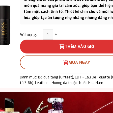
món quà mang giá trị cảm xúc, giúp bạn thể hiệ
tâm một cách tinh tế. Thiết kế chỉn chu và mùi h
hòa giúp tạo ấn tượng nhẹ nhàng nhưng đáng nh
Giftset Boss The Scent EDT 3PCS - Phong
Số lượng:
THÊM VÀO GIỎ
MUA NGAY
Danh mục:
Bộ quà tặng (Giftset)
,
EDT - Eau De Toilette 
từ 3-6h)
,
Leather – Hương da thuộc
,
Nước Hoa Nam