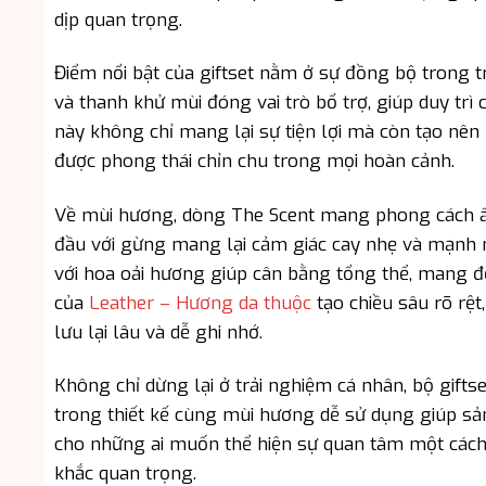
dịp quan trọng.
Điểm nổi bật của giftset nằm ở sự đồng bộ trong tr
và thanh khử mùi đóng vai trò bổ trợ, giúp duy tr
này không chỉ mang lại sự tiện lợi mà còn tạo nên
được phong thái chỉn chu trong mọi hoàn cảnh.
Về mùi hương, dòng The Scent mang phong cách ấm
đầu với gừng mang lại cảm giác cay nhẹ và mạnh 
với hoa oải hương giúp cân bằng tổng thể, mang đế
của
Leather – Hương da thuộc
tạo chiều sâu rõ rệt
lưu lại lâu và dễ ghi nhớ.
Không chỉ dừng lại ở trải nghiệm cá nhân, bộ gift
trong thiết kế cùng mùi hương dễ sử dụng giúp sả
cho những ai muốn thể hiện sự quan tâm một cách
khắc quan trọng.