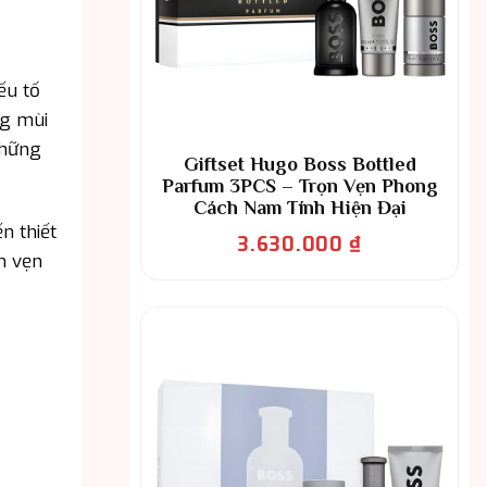
ếu tố
ng mùi
những
Giftset Hugo Boss Bottled
Parfum 3PCS – Trọn Vẹn Phong
Cách Nam Tính Hiện Đại
n thiết
3.630.000
₫
n vẹn