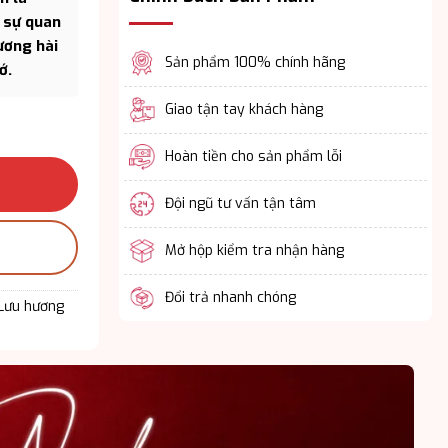
n sự quan
ương hài
Sản phẩm 100% chính hãng
ớ.
Giao tận tay khách hàng
 Cách Nam Tính Cuốn Hút Lịch lãm số lượng
Hoàn tiền cho sản phẩm lỗi
Đội ngũ tư vấn tận tâm
Mở hộp kiểm tra nhận hàng
Đổi trả nhanh chóng
(Lưu hương