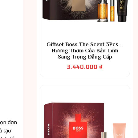
Giftset Boss The Scent 3Pcs –
Hương Thơm Của Bản Lĩnh
Sang Trọng Đẳng Cấp
3.440.000
₫
họn đơn
ả tạo