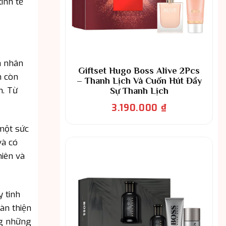
inh tế
á nhân
Giftset Hugo Boss Alive 2Pcs
m còn
– Thanh Lịch Và Cuốn Hút Đầy
n. Từ
Sự Thanh Lịch
3.190.000
₫
một sức
và có
hiên và
y tinh
àn thiện
ng những