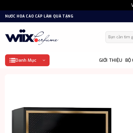
Bỏ
NƯỚC HOA CAO CẤP LÀM QUÀ TẶNG
qua
nội
Tìm kiếm:
dung
Danh Mục
GIỚI THIỆU
BỘ