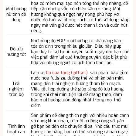
hoa cỏ mềm mại tạo nên tổng thể nhẹ nhàng, dễ
Mùi hương
tiếp cận nhưng vẫn có chiều sâu rõ ràng. Mùi
nữ tính dễ
hương không quá ngọt hay nồng, phù hợp với
dùng
nhiều độ tuổi và phong cách, có thể sử dụng hằng
ngày mà vẫn giữ được nét thanh lịch và cuốn hút
riêng.
Nhờ nồng độ EDP, mùi hương có khả năng bám
tỏa ổn định trong nhiều giờ liền. Điều này giúp
Độ lưu
bạn duy trì sự tự tin xuyên suốt ngày dài, hạn chế
hương tốt
việc phải dặm lại quá thường xuyên, đặc biệt phù
hợp với những người có lịch trình bận rộn.
Là một
bộ quà tặng (giftset)
, sản phẩm bao gồm
nước hoa fullsize, dưỡng thể và phiên bản mini,
Trải
mang đến trải nghiệm hương thơm liền mạch.
nghiệm
Việc kết hợp dưỡng thể giúp tăng độ lưu hương,
trọn bộ
trong khi chai mini tiện lợi để mang theo, đảm
bảo mùi hương luôn đồng nhất trong mọi thời
điểm.
Sản phẩm dễ dàng thích nghi với nhiều hoàn cảnh
sử dụng khác nhau, từ môi trường công sở, gặp
Tính linh
gỡ bạn bè đến các chuyến đi xa. Nhờ cấu trúc mùi
hoạt cao
hương cân bằng, bạn có thể sử dụng cả ban ngày