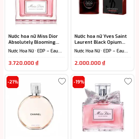
Nước hoa nữ Miss Dior
Nước hoa nữ Yves Saint
Absolutely Blooming
Laurent Black Opium
EDP chính hãng
Over Red EDP cao cấp
Nước Hoa Nữ · EDP – Eau
Nước Hoa Nữ · EDP – Eau
De Parfum (Lưu hương từ
De Parfum (Lưu hương từ
Giá
Khoảng
7-12h) · Floral – Hương hoa
7-12h) · Fruity - Hương trái
3.720.000
₫
2.000.000
₫
cỏ
cây
hiện
giá:
tại
từ
-21%
-19%
là:
2.000.000 
3.720.000 ₫.
đến
3.500.000 