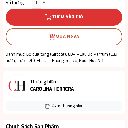
Giftset Carolina Herrera Blush 3pcs – Vẻ Đẹp Nữ T
Số lượng:
THÊM VÀO GIỎ
MUA NGAY
Danh mục:
Bộ quà tặng (Giftset)
,
EDP – Eau De Parfum (Lưu
hương từ 7-12h)
,
Floral – Hương hoa cỏ
,
Nước Hoa Nữ
Thương hiệu
CAROLINA HERRERA
Xem thương hiệu
Chính Sách Sản Phẩm