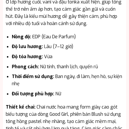
Ở lớp hương cuối, vani và đậu tonka xuất hiện, giúp tổng
thể trở nên ấm áp hơn, tạo cảm giác gần gũi và cuốn
hút. Đây là kiểu mùi hương dễ gây thiện cảm, phù hợp
với nhiều độ tuổi và hoàn cảnh sử dụng.
Nồng độ:
EDP (Eau De Parfum)
Độ lưu hương:
Lâu (7–12 giờ)
Độ tỏa hương:
Vừa
Phong cách:
Nữ tính, thanh lịch, quyến rũ
Thời điểm sử dụng:
Ban ngày, đi làm, hẹn hò, sự kiện
nhẹ
Đối tượng phù hợp:
Nữ
Thiết kế chai:
Chai nước hoa mang form giày cao gót
biểu tượng của dòng Good Girl, phiên bản Blush sử dụng
tông hồng pastel nhẹ nhàng, tạo cảm giác mềm mại,
tinh tế và rất phù hợp làm quà tặng. Cảm giác cầm chắc