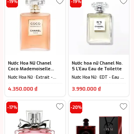
-19%
-19%
Nước Hoa Nữ Chanel
Nước hoa nữ Chanel No.
Coco Mademoiselle
5 L’Eau Eau de Toilette
L’Eau Privee EDP
Nước Hoa Nữ · Extrait -
Nước Hoa Nữ · EDT - Eau De
Parfum (Lưu hương trên
Toilette (Lưu hương từ 3-
Giá
Giá
12h) · Floral – Hương hoa
6h) · Floral – Hương hoa cỏ
4.350.000
₫
3.990.000
₫
cỏ
hiện
hiện
tại
tại
-17%
-20%
là:
là:
4.350.000 ₫.
3.990.000 ₫