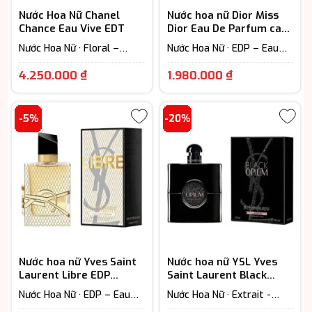
Nước Hoa Nữ Chanel
Nước hoa nữ Dior Miss
Chance Eau Vive EDT
Dior Eau De Parfum cao
cấp
Nước Hoa Nữ · Floral –
Nước Hoa Nữ · EDP – Eau
Hương hoa cỏ · Woody
De Parfum (Lưu hương từ
Giá
Khoảng
Scent - Hương gỗ
7-12h) · Floral – Hương hoa
4.250.000
₫
1.980.000
₫
cỏ
hiện
giá:
tại
từ
-5%
-20%
là:
1.980.000 ₫
4.250.000 ₫.
đến
3.850.000 
Nước hoa nữ Yves Saint
Nước hoa nữ YSL Yves
Laurent Libre EDP
Saint Laurent Black
Holiday chính hãng
Opium Le Parfum
Nước Hoa Nữ · EDP – Eau
Nước Hoa Nữ · Extrait -
De Parfum (Lưu hương từ
Parfum (Lưu hương trên