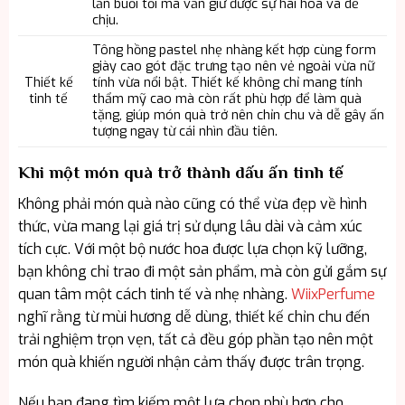
lẫn buổi tối mà vẫn giữ được sự hài hòa và dễ
chịu.
Tông hồng pastel nhẹ nhàng kết hợp cùng form
giày cao gót đặc trưng tạo nên vẻ ngoài vừa nữ
Thiết kế
tính vừa nổi bật. Thiết kế không chỉ mang tính
tinh tế
thẩm mỹ cao mà còn rất phù hợp để làm quà
tặng, giúp món quà trở nên chỉn chu và dễ gây ấn
tượng ngay từ cái nhìn đầu tiên.
Khi một món quà trở thành dấu ấn tinh tế
Không phải món quà nào cũng có thể vừa đẹp về hình
thức, vừa mang lại giá trị sử dụng lâu dài và cảm xúc
tích cực. Với một bộ nước hoa được lựa chọn kỹ lưỡng,
bạn không chỉ trao đi một sản phẩm, mà còn gửi gắm sự
quan tâm một cách tinh tế và nhẹ nhàng.
WiixPerfume
nghĩ rằng từ mùi hương dễ dùng, thiết kế chỉn chu đến
trải nghiệm trọn vẹn, tất cả đều góp phần tạo nên một
món quà khiến người nhận cảm thấy được trân trọng.
Nếu bạn đang tìm kiếm một lựa chọn phù hợp cho