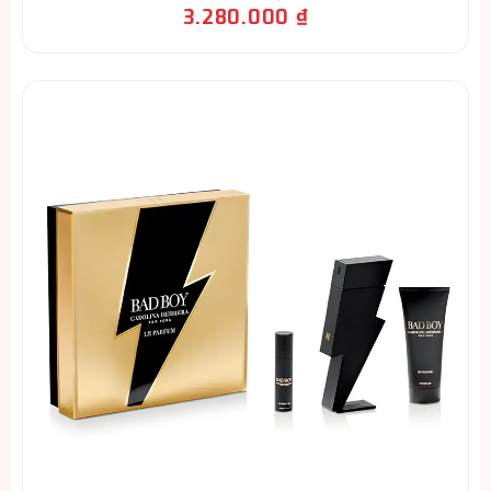
3.280.000
₫