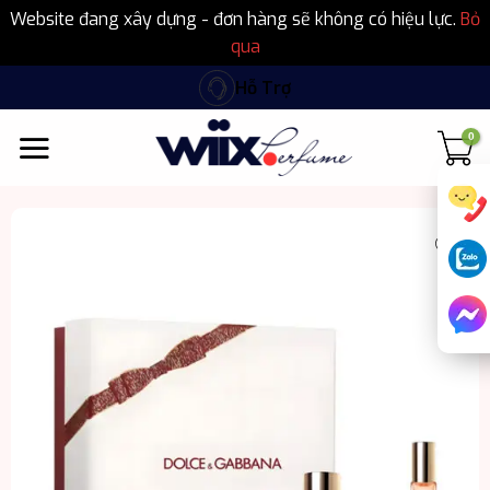
Website đang xây dựng - đơn hàng sẽ không có hiệu lực.
Bỏ
qua
Bỏ
Hỗ Trợ
qua
nội
dung