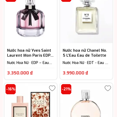
là:
là:
3.720.000 ₫.
4.350.000 ₫
Nước hoa nữ Yves Saint
Nước hoa nữ Chanel No.
Laurent Mon Paris EDP
5 L’Eau Eau de Toilette
chính hãng
Nước Hoa Nữ · EDP – Eau
Nước Hoa Nữ · EDT - Eau De
De Parfum (Lưu hương từ
Toilette (Lưu hương từ 3-
Giá
Giá
7-12h) · Fruity - Hương trái
6h) · Floral – Hương hoa cỏ
3.350.000
₫
3.990.000
₫
cây
hiện
hiện
tại
tại
-16%
-21%
là:
là:
3.350.000 ₫.
3.990.000 ₫