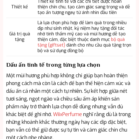
Thiết kế tinh tế với các chi tiết được hoàn
Thiết kế
thiện chỉn chu, tạo cảm giác sang trọng và dễ
tạo ấn tượng ngay từ ánh nhìn đầu tiên
Là lựa chọn phù hợp để làm quà trong nhiều
dịp như sinh nhật, kỷ niệm hay tặng đối tác
Giá trị quà
nhờ tính thẩm mỹ cao và mùi hương dễ tạo
tặng
thiện cảm, đặc biệt thuộc danh mục
bộ quà
tặng (giftset)
dành cho nhu cầu quà tặng trọn
bộ và sử dụng đồng bộ
Dấu ấn tinh tế trong từng lựa chọn
Một mùi hương phù hợp không chỉ giúp bạn hoàn thiện
phong cách mà còn là cách để bạn thể hiện cảm xúc và
dấu ấn cá nhân một cách tự nhiên. Sự kết hợp giữa nét
tươi sáng, ngọt ngào và chiều sâu ấm áp khiến sản
phẩm này trở thành lựa chọn dễ dùng nhưng vẫn đủ
khác biệt để ghi nhớ.
WiixPerfume
nghĩ rằng dù là trong
những khoảnh khắc thường ngày hay các dịp đặc biệt,
bạn vẫn có thể giữ được sự tự tin và cảm giác chỉn chu
một cách nhẹ nhàng.