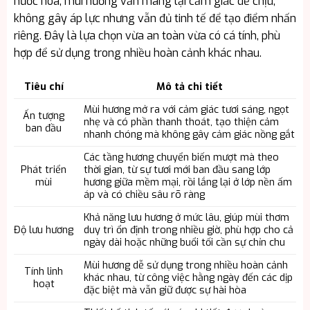
nước hoa, mùi hương vẫn mang lại cảm giác dễ chịu,
không gây áp lực nhưng vẫn đủ tinh tế để tạo điểm nhấn
riêng. Đây là lựa chọn vừa an toàn vừa có cá tính, phù
hợp để sử dụng trong nhiều hoàn cảnh khác nhau.
Tiêu chí
Mô tả chi tiết
Mùi hương mở ra với cảm giác tươi sáng, ngọt
Ấn tượng
nhẹ và có phần thanh thoát, tạo thiện cảm
ban đầu
nhanh chóng mà không gây cảm giác nồng gắt
Các tầng hương chuyển biến mượt mà theo
Phát triển
thời gian, từ sự tươi mới ban đầu sang lớp
mùi
hương giữa mềm mại, rồi lắng lại ở lớp nền ấm
áp và có chiều sâu rõ ràng
Khả năng lưu hương ở mức lâu, giúp mùi thơm
Độ lưu hương
duy trì ổn định trong nhiều giờ, phù hợp cho cả
ngày dài hoặc những buổi tối cần sự chỉn chu
Mùi hương dễ sử dụng trong nhiều hoàn cảnh
Tính linh
khác nhau, từ công việc hằng ngày đến các dịp
hoạt
đặc biệt mà vẫn giữ được sự hài hòa