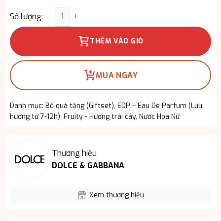
Giftset Dolce & Gabbana Devotion EDP 3PCS – Ng
Số lượng:
THÊM VÀO GIỎ
MUA NGAY
Danh mục:
Bộ quà tặng (Giftset)
,
EDP – Eau De Parfum (Lưu
hương từ 7-12h)
,
Fruity - Hương trái cây
,
Nước Hoa Nữ
Thương hiệu
DOLCE & GABBANA
Xem thương hiệu