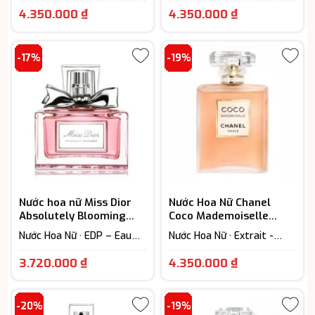
Giá
Giá
7-12h) · Floral – Hương hoa
7-12h) · Floral – Hương hoa
4.350.000
₫
4.350.000
₫
cỏ · Woody Scent - Hương
cỏ
hiện
hiện
gỗ
tại
tại
-17%
-19%
là:
là:
4.350.000 ₫.
4.350.000 ₫
Nước hoa nữ Miss Dior
Nước Hoa Nữ Chanel
Absolutely Blooming
Coco Mademoiselle
EDP chính hãng
L’Eau Privee EDP
Nước Hoa Nữ · EDP – Eau
Nước Hoa Nữ · Extrait -
De Parfum (Lưu hương từ
Parfum (Lưu hương trên
Giá
Giá
7-12h) · Floral – Hương hoa
12h) · Floral – Hương hoa
3.720.000
₫
4.350.000
₫
cỏ
cỏ
hiện
hiện
tại
tại
-20%
-19%