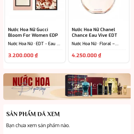
Nước Hoa Nữ Gucci
Nước Hoa Nữ Chanel
Bloom For Women EDP
Chance Eau Vive EDT
Nước Hoa Nữ · EDT - Eau De
Nước Hoa Nữ · Floral –
Toilette (Lưu hương từ 3-
Hương hoa cỏ · Woody
Giá
Giá
6h) · Floral – Hương hoa cỏ
Scent - Hương gỗ
3.200.000
₫
4.250.000
₫
hiện
hiện
tại
tại
là:
là:
3.200.000 ₫.
4.250.000 ₫
SẢN PHẨM ĐÃ XEM
Bạn chưa xem sản phẩm nào.