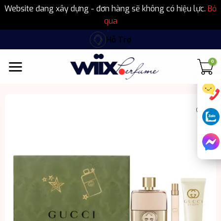
Website đang xây dựng - đơn hàng sẽ không có hiệu lực.
Bỏ
qua
Bỏ
Hỗ Trợ
qua
nội
dung