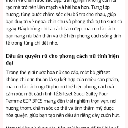
thơm và chăm sóc sắc đẹp, trải nghiệm không còn rời
rạc mà trở nên liền mạch và hài hòa hơn. Từng lớp
hương, từng bước chăm sóc đều bổ trợ cho nhau, giúp
bạn duy trì vẻ ngoài chỉn chu và phong thái tự tin suốt cả
ngày. Đây không chỉ là cách làm đẹp, mà còn là cách
bạn nâng niu bản thân và thể hiện phong cách sống tinh
tế trong từng chi tiết nhỏ.
Dấu ấn quyến rũ cho phong cách nữ tính hiện
đại
Trong thế giới nước hoa nữ cao cấp, một bộ giftset
không chỉ đơn thuần là sự kết hợp của nhiều sản phẩm,
mà còn là cách người phụ nữ thể hiện phong cách và
cảm xúc một cách tinh tế.Giftset Gucci Guilty Pour
Femme EDP 3PCS mang đến trải nghiệm trọn vẹn, nơi
hương thơm, chăm sóc cơ thể và tính thẩm mỹ được
hòa quyện, giúp bạn tạo nên dấu ấn riêng đầy cuốn hút.