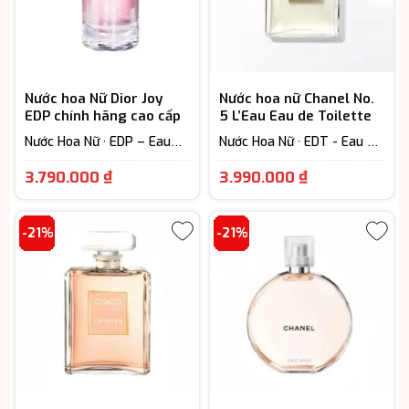
Nước hoa Nữ Dior Joy
Nước hoa nữ Chanel No.
EDP chính hãng cao cấp
5 L’Eau Eau de Toilette
Nước Hoa Nữ · EDP – Eau
Nước Hoa Nữ · EDT - Eau De
De Parfum (Lưu hương từ
Toilette (Lưu hương từ 3-
Giá
Giá
7-12h) · Woody Scent -
6h) · Floral – Hương hoa cỏ
3.790.000
₫
3.990.000
₫
Hương gỗ
hiện
hiện
tại
tại
-21%
-21%
là:
là:
3.790.000 ₫.
3.990.000 ₫