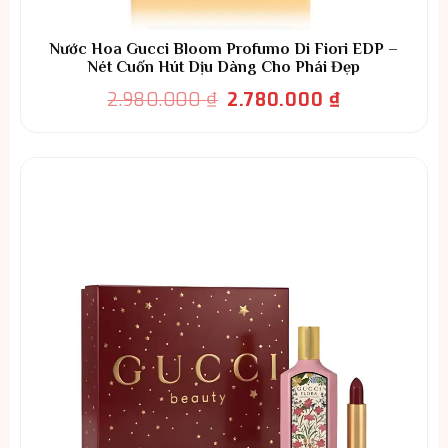
Nước Hoa Gucci Bloom Profumo Di Fiori EDP –
Nét Cuốn Hút Dịu Dàng Cho Phái Đẹp
Giá
Giá
2.980.000
₫
2.780.000
₫
gốc
hiện
là:
tại
2.980.000 ₫.
là:
2.780.000 ₫.