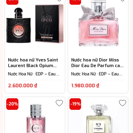
2.190.000 ₫
2.200.000 
đến
đến
3.250.000 ₫
3.200.000 
Nước hoa nữ Yves Saint
Nước hoa nữ Dior Miss
Laurent Black Opium
Dior Eau De Parfum cao
EDP cao cấp
cấp
Nước Hoa Nữ · EDP – Eau
Nước Hoa Nữ · EDP – Eau
De Parfum (Lưu hương từ
De Parfum (Lưu hương từ
Khoảng
Khoảng
7-12h)
7-12h) · Floral – Hương hoa
2.600.000
₫
1.980.000
₫
cỏ
giá:
giá:
từ
từ
-20%
-19%
2.600.000 ₫
1.980.000 ₫
đến
đến
3.400.000 ₫
3.850.000 