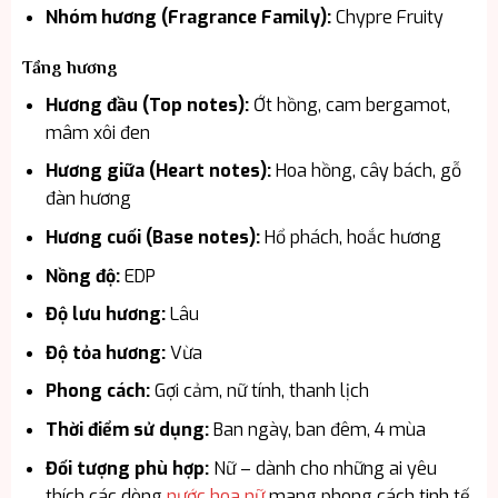
Nhóm hương (Fragrance Family):
Chypre Fruity
Tầng hương
Hương đầu (Top notes):
Ớt hồng, cam bergamot,
mâm xôi đen
Hương giữa (Heart notes):
Hoa hồng, cây bách, gỗ
đàn hương
Hương cuối (Base notes):
Hổ phách, hoắc hương
Nồng độ:
EDP
Độ lưu hương:
Lâu
Độ tỏa hương:
Vừa
Phong cách:
Gợi cảm, nữ tính, thanh lịch
Thời điểm sử dụng:
Ban ngày, ban đêm, 4 mùa
Đối tượng phù hợp:
Nữ – dành cho những ai yêu
thích các dòng
nước hoa nữ
mang phong cách tinh tế,