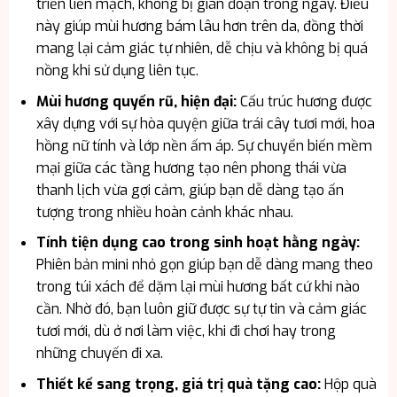
triển liền mạch, không bị gián đoạn trong ngày. Điều
này giúp mùi hương bám lâu hơn trên da, đồng thời
mang lại cảm giác tự nhiên, dễ chịu và không bị quá
nồng khi sử dụng liên tục.
Mùi hương quyến rũ, hiện đại:
Cấu trúc hương được
xây dựng với sự hòa quyện giữa trái cây tươi mới, hoa
hồng nữ tính và lớp nền ấm áp. Sự chuyển biến mềm
mại giữa các tầng hương tạo nên phong thái vừa
thanh lịch vừa gợi cảm, giúp bạn dễ dàng tạo ấn
tượng trong nhiều hoàn cảnh khác nhau.
Tính tiện dụng cao trong sinh hoạt hằng ngày:
Phiên bản mini nhỏ gọn giúp bạn dễ dàng mang theo
trong túi xách để dặm lại mùi hương bất cứ khi nào
cần. Nhờ đó, bạn luôn giữ được sự tự tin và cảm giác
tươi mới, dù ở nơi làm việc, khi đi chơi hay trong
những chuyến đi xa.
Thiết kế sang trọng, giá trị quà tặng cao:
Hộp quà