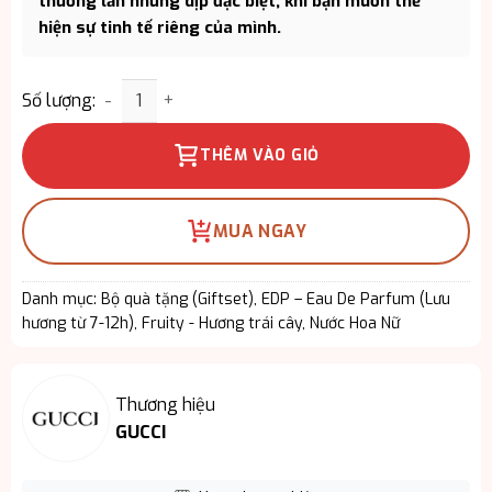
thường lẫn những dịp đặc biệt, khi bạn muốn thể
hiện sự tinh tế riêng của mình.
Giftset Gucci Guilty Pour Femme EDP 3PCS - Bản
Số lượng:
THÊM VÀO GIỎ
MUA NGAY
Danh mục:
Bộ quà tặng (Giftset)
,
EDP – Eau De Parfum (Lưu
hương từ 7-12h)
,
Fruity - Hương trái cây
,
Nước Hoa Nữ
Thương hiệu
GUCCI