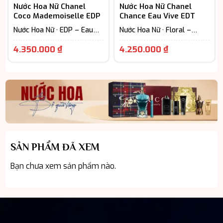
Nước Hoa Nữ Chanel
Nước Hoa Nữ Chanel
Coco Mademoiselle EDP
Chance Eau Vive EDT
Nước Hoa Nữ · EDP – Eau
Nước Hoa Nữ · Floral –
De Parfum (Lưu hương từ
Hương hoa cỏ · Woody
Giá
Giá
7-12h) · Extrait - Parfum
Scent - Hương gỗ
4.350.000
₫
4.250.000
₫
(Lưu hương trên 12h) ·
hiện
hiện
Floral – Hương hoa cỏ
tại
tại
là:
là:
4.350.000 ₫.
4.250.000 ₫
SẢN PHẨM ĐÃ XEM
Bạn chưa xem sản phẩm nào.