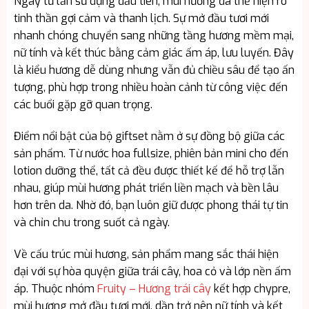
Ngay từ lần sử dụng đầu tiên, mùi hương đã thể hiện rõ
tinh thần gợi cảm và thanh lịch. Sự mở đầu tươi mới
nhanh chóng chuyển sang những tầng hương mềm mại,
nữ tính và kết thúc bằng cảm giác ấm áp, lưu luyến. Đây
là kiểu hương dễ dùng nhưng vẫn đủ chiều sâu để tạo ấn
tượng, phù hợp trong nhiều hoàn cảnh từ công việc đến
các buổi gặp gỡ quan trọng.
Điểm nổi bật của bộ giftset nằm ở sự đồng bộ giữa các
sản phẩm. Từ nước hoa fullsize, phiên bản mini cho đến
lotion dưỡng thể, tất cả đều được thiết kế để hỗ trợ lẫn
nhau, giúp mùi hương phát triển liền mạch và bền lâu
hơn trên da. Nhờ đó, bạn luôn giữ được phong thái tự tin
và chỉn chu trong suốt cả ngày.
Về cấu trúc mùi hương, sản phẩm mang sắc thái hiện
đại với sự hòa quyện giữa trái cây, hoa cỏ và lớp nền ấm
áp. Thuộc nhóm
Fruity – Hương trái cây
kết hợp chypre,
mùi hương mở đầu tươi mới, dần trở nên nữ tính và kết