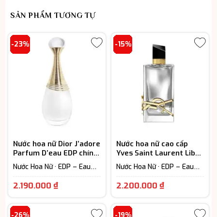
SẢN PHẨM TƯƠNG TỰ
-23%
-15%
Nước hoa nữ Dior J’adore
Nước hoa nữ cao cấp
Parfum D’eau EDP chính
Yves Saint Laurent Libre
hãng
L’Absolu Platine EDP
Nước Hoa Nữ · EDP – Eau
Nước Hoa Nữ · EDP – Eau
De Parfum (Lưu hương từ
De Parfum (Lưu hương từ
Khoảng
Khoảng
7-12h) · Floral – Hương hoa
7-12h) · Floral – Hương hoa
2.190.000
₫
2.200.000
₫
cỏ
cỏ
giá:
giá:
từ
từ
-26%
-19%