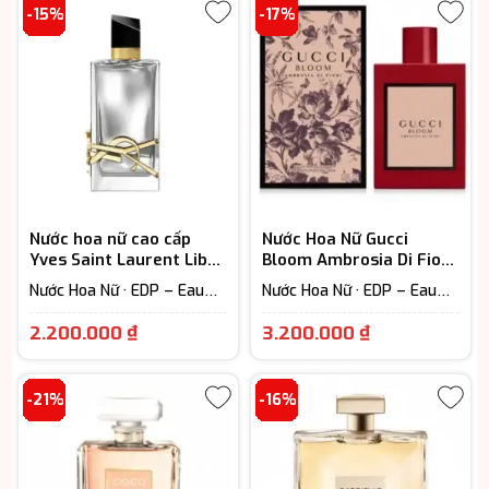
-15%
-17%
Nước hoa nữ cao cấp
Nước Hoa Nữ Gucci
Yves Saint Laurent Libre
Bloom Ambrosia Di Fiori
L’Absolu Platine EDP
EDP Intense
Nước Hoa Nữ · EDP – Eau
Nước Hoa Nữ · EDP – Eau
De Parfum (Lưu hương từ
De Parfum (Lưu hương từ
Khoảng
Giá
7-12h) · Floral – Hương hoa
7-12h) · Floral – Hương hoa
2.200.000
₫
3.200.000
₫
cỏ
cỏ
giá:
hiện
từ
tại
-21%
-16%
2.200.000 ₫
là:
đến
3.200.000 
3.200.000 ₫