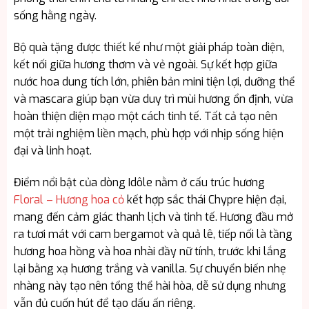
sống hằng ngày.
Bộ quà tặng được thiết kế như một giải pháp toàn diện,
kết nối giữa hương thơm và vẻ ngoài. Sự kết hợp giữa
nước hoa dung tích lớn, phiên bản mini tiện lợi, dưỡng thể
và mascara giúp bạn vừa duy trì mùi hương ổn định, vừa
hoàn thiện diện mạo một cách tinh tế. Tất cả tạo nên
một trải nghiệm liền mạch, phù hợp với nhịp sống hiện
đại và linh hoạt.
Điểm nổi bật của dòng Idôle nằm ở cấu trúc hương
Floral – Hương hoa cỏ
kết hợp sắc thái Chypre hiện đại,
mang đến cảm giác thanh lịch và tinh tế. Hương đầu mở
ra tươi mát với cam bergamot và quả lê, tiếp nối là tầng
hương hoa hồng và hoa nhài đầy nữ tính, trước khi lắng
lại bằng xạ hương trắng và vanilla. Sự chuyển biến nhẹ
nhàng này tạo nên tổng thể hài hòa, dễ sử dụng nhưng
vẫn đủ cuốn hút để tạo dấu ấn riêng.