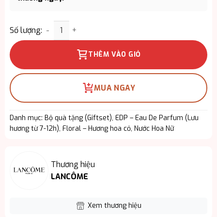
Giftset Lancôme Idôle EDP 4PCS - Hương Thơm Tô
Số lượng:
THÊM VÀO GIỎ
MUA NGAY
Danh mục:
Bộ quà tặng (Giftset)
,
EDP – Eau De Parfum (Lưu
hương từ 7-12h)
,
Floral – Hương hoa cỏ
,
Nước Hoa Nữ
Thương hiệu
LANCÔME
Xem thương hiệu