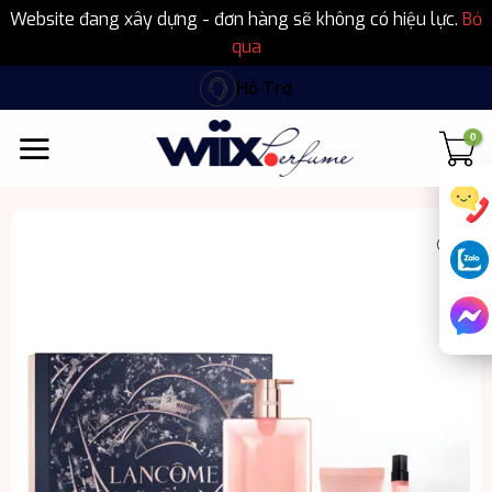
Website đang xây dựng - đơn hàng sẽ không có hiệu lực.
Bỏ
qua
Bỏ
Hỗ Trợ
qua
nội
dung