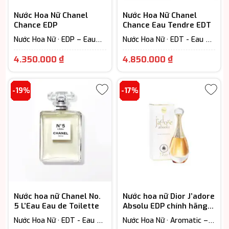
Nước Hoa Nữ Chanel
Nước Hoa Nữ Chanel
Chance EDP
Chance Eau Tendre EDT
Nước Hoa Nữ · EDP – Eau
Nước Hoa Nữ · EDT - Eau De
De Parfum (Lưu hương từ
Toilette (Lưu hương từ 3-
Giá
Giá
7-12h) · Floral – Hương hoa
6h) · Floral – Hương hoa cỏ
4.350.000
₫
4.850.000
₫
cỏ
· Fruity - Hương trái cây
hiện
hiện
tại
tại
-19%
-17%
là:
là:
4.350.000 ₫.
4.850.000 ₫
Nước hoa nữ Chanel No.
Nước hoa nữ Dior J’adore
5 L’Eau Eau de Toilette
Absolu EDP chính hãng
cao cấp
Nước Hoa Nữ · EDT - Eau De
Nước Hoa Nữ · Aromatic –