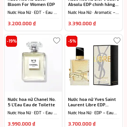
Bloom For Women EDP
Absolu EDP chính hãng
cao cấp
Nước Hoa Nữ · EDT - Eau De
Nước Hoa Nữ · Aromatic –
Toilette (Lưu hương từ 3-
Hương thơm ngát · EDP –
Giá
Khoảng
6h) · Floral – Hương hoa cỏ
Eau De Parfum (Lưu hương
3.200.000
₫
3.390.000
₫
từ 7-12h)
hiện
giá:
tại
từ
-19%
-5%
là:
3.390.000 
3.200.000 ₫.
đến
4.250.000 
Nước hoa nữ Chanel No.
Nước hoa nữ Yves Saint
5 L’Eau Eau de Toilette
Laurent Libre EDP
Holiday chính hãng
Nước Hoa Nữ · EDT - Eau De
Nước Hoa Nữ · EDP – Eau
Toilette (Lưu hương từ 3-
De Parfum (Lưu hương từ
Giá
Khoảng
6h) · Floral – Hương hoa cỏ
7-12h)
3.990.000
₫
3.700.000
₫