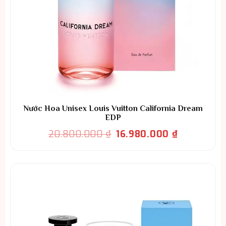
Nước Hoa Unisex Louis Vuitton California Dream
EDP
Giá
Giá
20.800.000
₫
16.980.000
₫
gốc
hiện
là:
tại
20.800.000 ₫.
là:
16.980.000 ₫