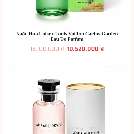
Nước Hoa Unisex Louis Vuitton Cactus Garden
Eau De Parfum
Giá
Giá
13.100.000
₫
10.520.000
₫
gốc
hiện
là:
tại
13.100.000 ₫.
là:
10.520.000 ₫