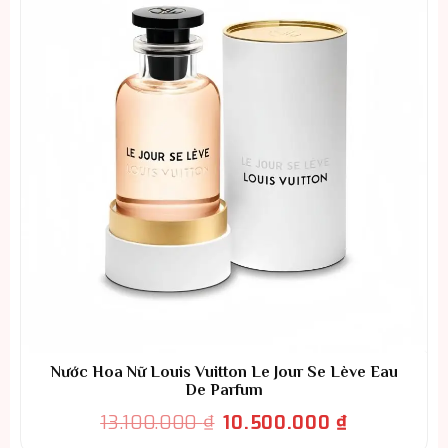
Nước Hoa Nữ Louis Vuitton Le Jour Se Lève Eau
De Parfum
Giá
Giá
13.100.000
₫
10.500.000
₫
gốc
hiện