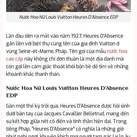
Nước Hoa Nữ Louis Vuitton Heures D’Absence EDP
Lần đầu tiên ra mắt vào năm 1927, Heures D’Absence
gắn liền với biệt thự cùng tên của gia đình Vuitton ở
vùng Seine-et-Marne, Pháp. Tên gọi của mẫu
nước hoa
cao cấp
này không chỉ đơn thuần là một địa danh mà
còn gợi lên cảm giác thoát khỏi bộn bề để tìm về những
khoảnh khắc thanh thản.
Nước Hoa Nữ Louis Vuitton Heures D’Absence
EDP
Gần một thế kỷ trôi qua, Heures D’Absence được hồi sinh
dưới bàn tay của Jacques Cavallier Belletrud, mang đến
sự kết hợp giữa nét cổ điển và tinh thần hiện đại. Trong
tiếng Pháp, “Heures D’Absence” có nghĩa là những giờ
phút nghỉ ngơi, khuyến khích mọi người tạm gác lại lo âu