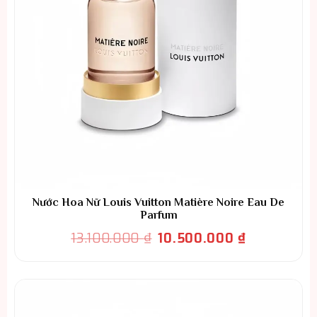
Nước Hoa Nữ Louis Vuitton Matière Noire Eau De
Parfum
Giá
Giá
13.100.000
₫
10.500.000
₫
gốc
hiện
là:
tại
13.100.000 ₫.
là:
10.500.000 ₫