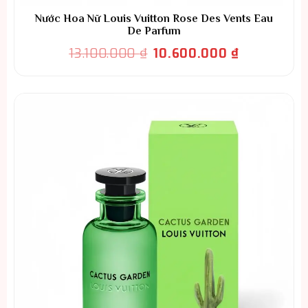
Nước Hoa Nữ Louis Vuitton Rose Des Vents Eau
De Parfum
Giá
Giá
13.100.000
₫
10.600.000
₫
gốc
hiện
là:
tại
13.100.000 ₫.
là:
10.600.000 ₫