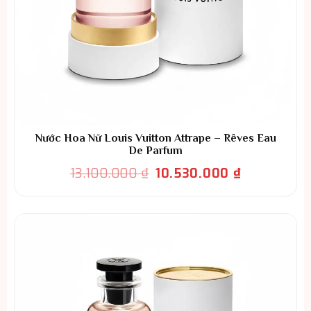
Nước Hoa Nữ Louis Vuitton Attrape – Rêves Eau
De Parfum
Giá
Giá
13.100.000
₫
10.530.000
₫
gốc
hiện
là:
tại
13.100.000 ₫.
là:
10.530.000 ₫