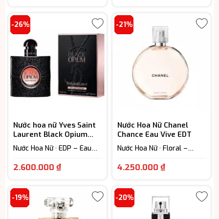
hiện
giá:
tại
từ
-26%
-21%
là:
3.700.000 
3.990.000 ₫.
đến
4.800.000 
Nước hoa nữ Yves Saint
Nước Hoa Nữ Chanel
Laurent Black Opium
Chance Eau Vive EDT
EDP cao cấp
Nước Hoa Nữ · EDP – Eau
Nước Hoa Nữ · Floral –
De Parfum (Lưu hương từ
Hương hoa cỏ · Woody
Khoảng
Giá
7-12h)
Scent - Hương gỗ
2.600.000
₫
4.250.000
₫
giá:
hiện
từ
tại
-19%
-20%
2.600.000 ₫
là:
đến
4.250.000 ₫