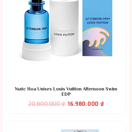
Nước Hoa Unisex Louis Vuitton Afternoon Swim
EDP
Giá
Giá
20.800.000
₫
16.980.000
₫
gốc
hiện
là:
tại
20.800.000 ₫.
là:
16.980.000 ₫