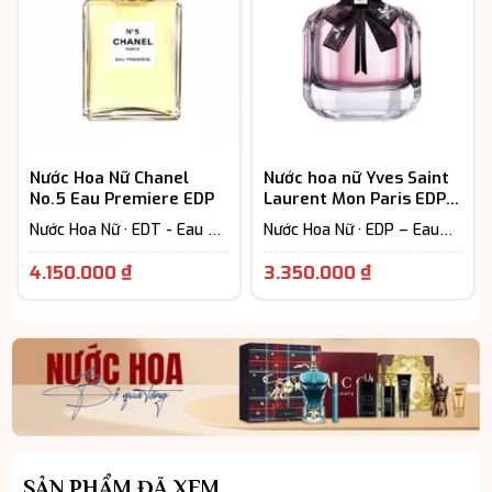
3.400.000 ₫
Nước Hoa Nữ Chanel
Nước hoa nữ Yves Saint
No.5 Eau Premiere EDP
Laurent Mon Paris EDP
chính hãng
Nước Hoa Nữ · EDT - Eau De
Nước Hoa Nữ · EDP – Eau
Toilette (Lưu hương từ 3-
De Parfum (Lưu hương từ
Giá
Giá
6h) · Floral – Hương hoa cỏ
7-12h) · Fruity - Hương trái
4.150.000
₫
3.350.000
₫
cây
hiện
hiện
tại
tại
là:
là:
4.150.000 ₫.
3.350.000 ₫
SẢN PHẨM ĐÃ XEM