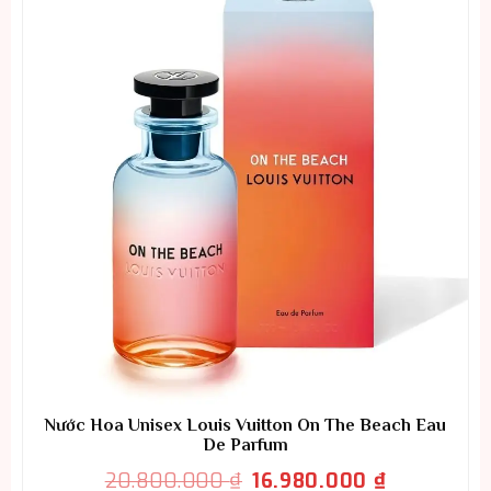
Nước Hoa Unisex Louis Vuitton On The Beach Eau
De Parfum
Giá
Giá
20.800.000
₫
16.980.000
₫