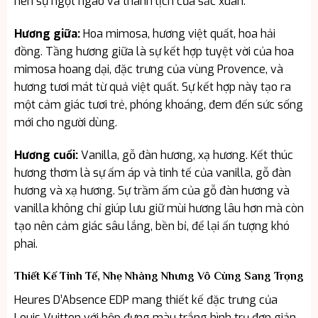
nên sự ngọt ngào và thanh lịch của sắc xuân.
Hương giữa:
Hoa mimosa, hương việt quất, hoa hải
đồng.
Tầng hương giữa là sự kết hợp tuyệt vời của hoa
mimosa hoang dại, đặc trưng của vùng Provence, và
hương tươi mát từ quả việt quất. Sự kết hợp này tạo ra
một cảm giác tươi trẻ, phóng khoáng, đem đến sức sống
mới cho người dùng.
Hương cuối:
Vanilla, gỗ đàn hương, xạ hương.
Kết thúc
hương thơm là sự ấm áp và tinh tế của vanilla, gỗ đàn
hương và xạ hương. Sự trầm ấm của gỗ đàn hương và
vanilla không chỉ giúp lưu giữ mùi hương lâu hơn mà còn
tạo nên cảm giác sâu lắng, bền bỉ, để lại ấn tượng khó
phai.
Thiết Kế Tinh Tế, Nhẹ Nhàng Nhưng Vô Cùng Sang Trọng
Heures D’Absence EDP mang thiết kế đặc trưng của
Louis Vuitton với hộp đựng màu trắng hình trụ đơn giản,