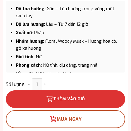
Độ tỏa hương:
Gần – Tỏa hương trong vòng một
cánh tay
Độ lưu hương:
Lâu – Từ 7 đến 12 giờ
Xuất xứ:
Pháp
Nhóm hương:
Floral Woody Musk – Hương hoa cỏ,
gỗ xạ hương
Giới tính:
Nữ
Phong cách:
Nữ tính, dịu dàng, trang nhã
Nồng độ:
EDP – Eau De Parfum
Nước Hoa Nữ Louis Vuitton Heures D’Absence EDP 
Thương hiệu:
Louis Vuitton
Số lượng:
Dung tích:
100ml
THÊM VÀO GIỎ
MUA NGAY