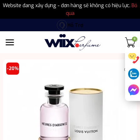
Website đang xây dựng - đơn hàng sẽ không có hiệu lực.
Bỏ
qua
Bỏ
Hỗ Trợ
qua
nội
dung
-20%