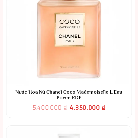
Nước Hoa Nữ Chanel Coco Mademoiselle L’Eau
Privee EDP
Giá
Giá
5.400.000
₫
4.350.000
₫
gốc
hiện
là:
tại
5.400.000 ₫.
là:
4.350.000 ₫.