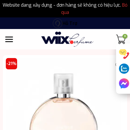
Website đang xây dựng - đơn hàng sẽ không có hiệu lực.
Bỏ
qua
Bỏ
Hỗ Trợ
qua
nội
dung
-21%