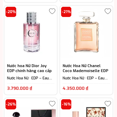
giá:
hiện
từ
tại
-20%
-21%
1.950.000 ₫
là:
đến
3.600.000 ₫
3.400.000 ₫
Nước hoa Nữ Dior Joy
Nước Hoa Nữ Chanel
EDP chính hãng cao cấp
Coco Mademoiselle EDP
Nước Hoa Nữ · EDP – Eau
Nước Hoa Nữ · EDP – Eau
De Parfum (Lưu hương từ
De Parfum (Lưu hương từ
Giá
Giá
7-12h) · Woody Scent -
7-12h) · Extrait - Parfum
3.790.000
₫
4.350.000
₫
Hương gỗ
(Lưu hương trên 12h) ·
hiện
hiện
Floral – Hương hoa cỏ
tại
tại
-26%
-16%
là:
là:
3.790.000 ₫.
4.350.000 ₫