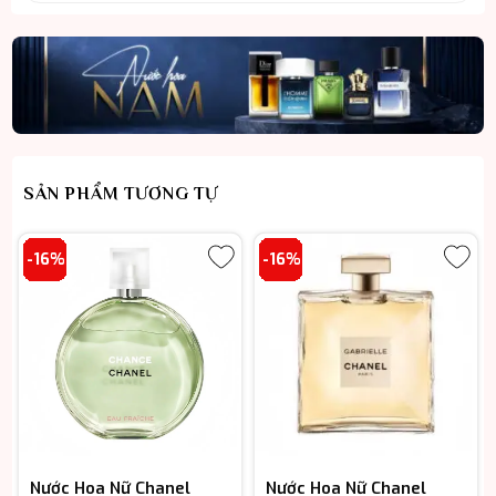
là:
tại
5.800.000 ₫.
là:
4.850.000 ₫.
SẢN PHẨM TƯƠNG TỰ
-16%
-16%
Nước Hoa Nữ Chanel
Nước Hoa Nữ Chanel