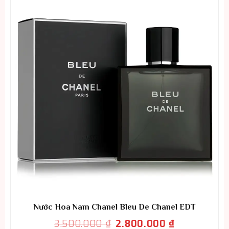
3.980.000 ₫.
Nước Hoa Nam Chanel Bleu De Chanel EDT
Giá
Giá
3.500.000
₫
2.800.000
₫