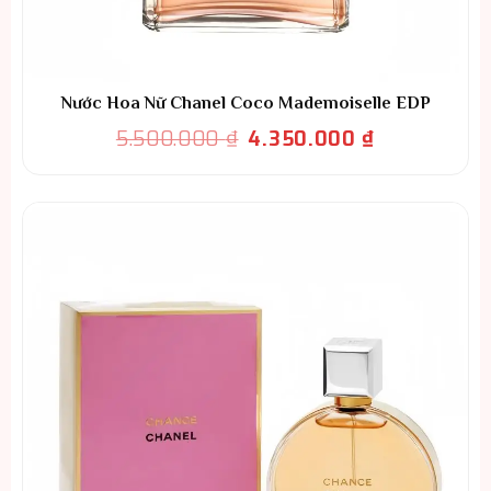
Nước Hoa Nữ Chanel Coco Mademoiselle EDP
Giá
Giá
5.500.000
₫
4.350.000
₫
gốc
hiện
là:
tại
5.500.000 ₫.
là:
4.350.000 ₫.