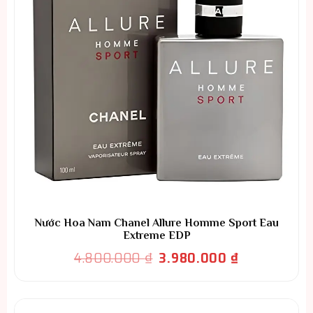
Nước Hoa Nam Chanel Allure Homme Sport Eau
Extreme EDP
Giá
Giá
4.800.000
₫
3.980.000
₫
gốc
hiện
là:
tại
4.800.000 ₫.
là: