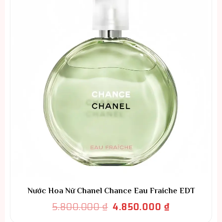
Nước Hoa Nữ Chanel Chance Eau Fraiche EDT
Giá
Giá
5.800.000
₫
4.850.000
₫
gốc
hiện