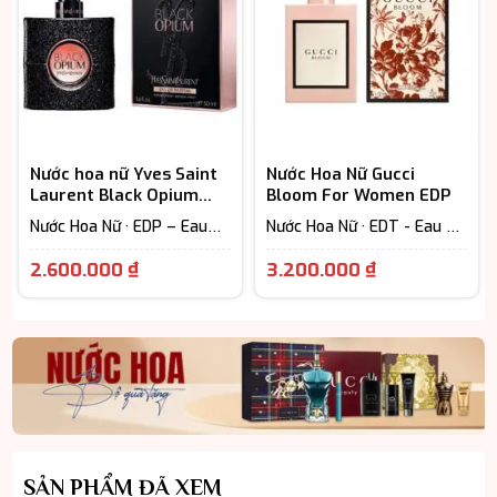
Nước hoa nữ Yves Saint
Nước Hoa Nữ Gucci
Laurent Black Opium
Bloom For Women EDP
EDP cao cấp
Nước Hoa Nữ · EDP – Eau
Nước Hoa Nữ · EDT - Eau De
De Parfum (Lưu hương từ
Toilette (Lưu hương từ 3-
Khoảng
Giá
7-12h)
6h) · Floral – Hương hoa cỏ
2.600.000
₫
3.200.000
₫
giá:
hiện
từ
tại
2.600.000 ₫
là:
đến
3.200.000 
3.400.000 ₫
SẢN PHẨM ĐÃ XEM