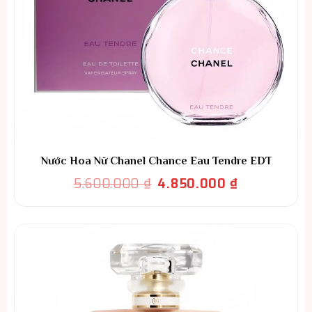
Nước Hoa Nữ Chanel Chance Eau Tendre EDT
Giá
Giá
5.600.000
₫
4.850.000
₫
gốc
hiện
là:
tại
5.600.000 ₫.
là:
4.850.000 ₫.