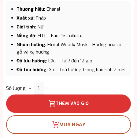
Thương hiệu:
Chanel
Xuất xứ:
Pháp
Giới tính:
Nữ
Nồng độ:
EDT – Eau De Toilette
Nhóm hương:
Floral Woody Musk – Hương hoa cỏ,
gỗ và xạ hương
Độ lưu hương:
Lâu – Từ 7 đến 12 giờ
Độ tỏa hương:
Xa – Toả hương trong bán kính 2 mét
Phong cách:
Tươi mới, thanh lịch, tinh tế
Nước Hoa Nữ Chanel Chance Eau Vive EDT số lượn
Dung tích:
100ml
Số lượng:
THÊM VÀO GIỎ
MUA NGAY