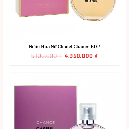
Nước Hoa Nữ Chanel Chance EDP
Giá
Giá
5.100.000
₫
4.350.000
₫
gốc
hiện
là:
tại
5.100.000 ₫.
là:
4.350.000 ₫.