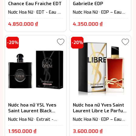
Chance Eau Fraiche EDT
Gabrielle EDP
Nước Hoa Nữ · EDT - Eau De
Nước Hoa Nữ · EDP – Eau
Toilette (Lưu hương từ 3-
De Parfum (Lưu hương từ
Giá
Giá
6h) · Floral – Hương hoa cỏ
7-12h) · Floral – Hương hoa
4.850.000
₫
4.350.000
₫
cỏ
hiện
hiện
tại
tại
-20%
-20%
là:
là:
4.850.000 ₫.
4.350.000 ₫
Nước hoa nữ YSL Yves
Nước hoa nữ Yves Saint
Saint Laurent Black
Laurent Libre Le Parfum
Opium Le Parfum
cao cấp
Nước Hoa Nữ · Extrait -
Nước Hoa Nữ · EDP – Eau
Parfum (Lưu hương trên
De Parfum (Lưu hương từ
Khoảng
Giá
12h)
7-12h) · Floral – Hương hoa
1.950.000
₫
3.600.000
₫
cỏ