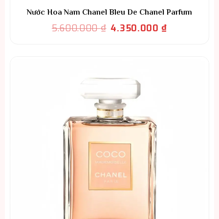
Nước Hoa Nam Chanel Bleu De Chanel Parfum
Giá
Giá
5.600.000
₫
4.350.000
₫
gốc
hiện
là:
tại
5.600.000 ₫.
là:
4.350.000 ₫.