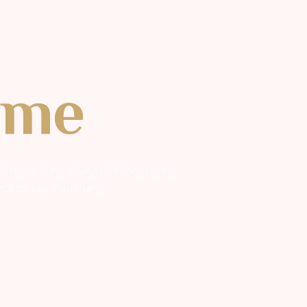
ume
ới người dùng, chúng tôi không ngừng
ốt tới tay khách hàng.