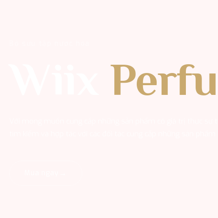
Bộ sưu tập nước hoa
Wiix
Perf
Với mong muốn cung cấp những sản phẩm có giá trị thực sự t
tìm kiếm và hợp tác với các đối tác cung cấp những sản phẩm t
→
Mua ngay