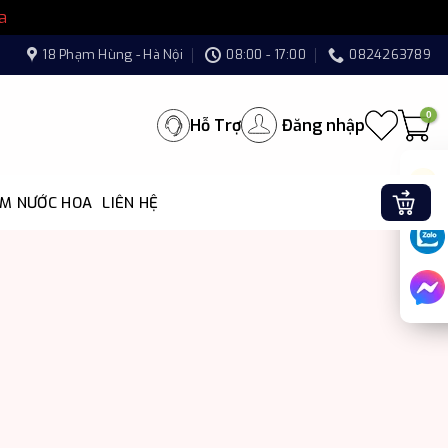
a
18 Phạm Hùng - Hà Nội
08:00 - 17:00
0824263789
Hỗ Trợ
Đăng nhập
ÌM NƯỚC HOA
LIÊN HỆ