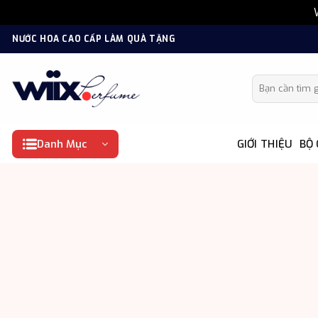
Bỏ
NƯỚC HOA CAO CẤP LÀM QUÀ TẶNG
qua
nội
Tìm kiếm:
dung
Danh Mục
GIỚI THIỆU
BỘ