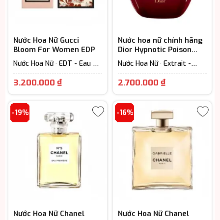
Nước Hoa Nữ Gucci
Nước hoa nữ chính hãng
Bloom For Women EDP
Dior Hypnotic Poison
Eau De Toilette
Nước Hoa Nữ · EDT - Eau De
Nước Hoa Nữ · Extrait -
Toilette (Lưu hương từ 3-
Parfum (Lưu hương trên
Giá
Khoảng
6h) · Floral – Hương hoa cỏ
12h)
3.200.000
₫
2.700.000
₫
hiện
giá:
tại
từ
-19%
-16%
là:
2.700.000 
3.200.000 ₫.
đến
3.250.000 
Nước Hoa Nữ Chanel
Nước Hoa Nữ Chanel