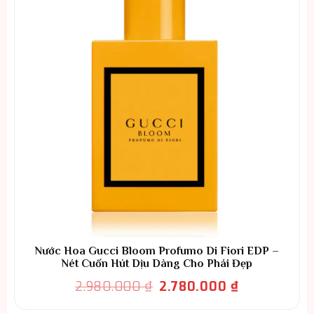
Nước Hoa Gucci Bloom Profumo Di Fiori EDP –
Nét Cuốn Hút Dịu Dàng Cho Phái Đẹp
Giá
Giá
2.980.000
₫
2.780.000
₫
gốc
hiện