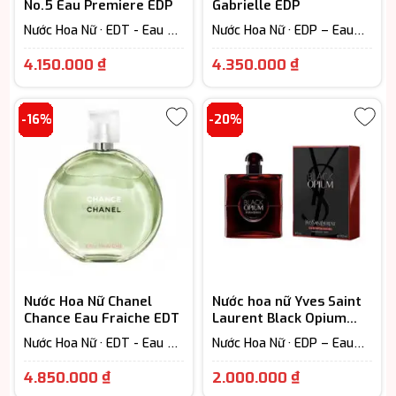
No.5 Eau Premiere EDP
Gabrielle EDP
Nước Hoa Nữ · EDT - Eau De
Nước Hoa Nữ · EDP – Eau
Toilette (Lưu hương từ 3-
De Parfum (Lưu hương từ
Giá
Giá
6h) · Floral – Hương hoa cỏ
7-12h) · Floral – Hương hoa
4.150.000
₫
4.350.000
₫
cỏ
hiện
hiện
tại
tại
-16%
-20%
là:
là:
4.150.000 ₫.
4.350.000 ₫
Nước Hoa Nữ Chanel
Nước hoa nữ Yves Saint
Chance Eau Fraiche EDT
Laurent Black Opium
Over Red EDP cao cấp
Nước Hoa Nữ · EDT - Eau De
Nước Hoa Nữ · EDP – Eau
Toilette (Lưu hương từ 3-
De Parfum (Lưu hương từ
Giá
Khoảng
6h) · Floral – Hương hoa cỏ
7-12h) · Fruity - Hương trái
4.850.000
₫
2.000.000
₫
cây