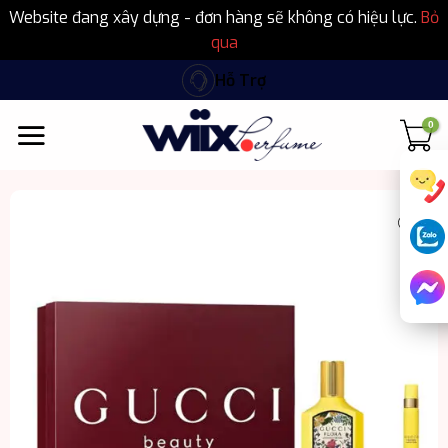
Website đang xây dựng - đơn hàng sẽ không có hiệu lực.
Bỏ
qua
Bỏ
Hỗ Trợ
qua
nội
dung