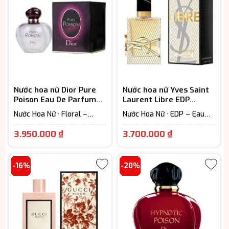
Nước hoa nữ Dior Pure
Nước hoa nữ Yves Saint
Poison Eau De Parfum
Laurent Libre EDP
cao cấp
Holiday chính hãng
Nước Hoa Nữ · Floral –
Nước Hoa Nữ · EDP – Eau
Hương hoa cỏ
De Parfum (Lưu hương từ
Giá
Khoảng
7-12h)
3.950.000
₫
3.700.000
₫
hiện
giá:
tại
từ
-16%
-20%
là:
3.700.000 
3.950.000 ₫.
đến
4.800.000 