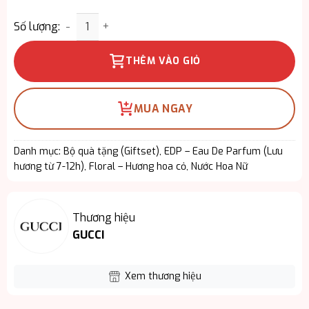
Giftset Gucci Flora Orchid – Mùi Hương Của Nhữn
Số lượng:
THÊM VÀO GIỎ
MUA NGAY
Danh mục:
Bộ quà tặng (Giftset)
,
EDP – Eau De Parfum (Lưu
hương từ 7-12h)
,
Floral – Hương hoa cỏ
,
Nước Hoa Nữ
Thương hiệu
GUCCI
Xem thương hiệu