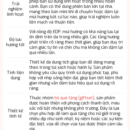
phép bạn sử dụng linh hoạt trong nhiều hoàn
Trải
cảnh. Bạn có thể dùng phiên bản lớn tại nhà,
nghiệm
mang theo bản mini khi di chuyển hoặc dặm lại
linh hoạt
mùi hương bất cứ lúc nào, giúp trải nghiệm luôn
liền mạch và thuận tiện.
Với nồng độ EDP, mùi hương có khả năng lưu lại
ổn định trên da trong nhiều giờ. Các tầng hương
Độ lưu
phát triển rõ ràng theo thời gian, giúp bạn duy trì
hương tốt
cảm giác tự tin và chỉn chu mà không cần dặm lại
quá nhiều lần.
Thiết kế đa dung tích giúp bạn dễ dàng mang
theo trong túi xách hoặc hành lý. Sản phẩm
Tính tiện
không yêu cầu quy trình sử dụng phức tạp, phù
dụng
hợp với nhịp sống hiện đại, giúp bạn tiết kiệm thời
gian nhưng vẫn đảm bảo hiệu quả sử dụng rõ
ràng.
Thuộc nhóm
bộ quà tặng (giftset)
, sản phẩm
được hoàn thiện với phong cách thanh lịch, màu
sắc nổi bật nhưng không phô trương. Đây là lựa
Thiết kế
chọn phù hợp để làm quà tặng cho nữ giới trong
tinh tế
nhiều dịp như sinh nhật, kỷ niệm hoặc các sự kiện
đặc biệt, vừa dễ chọn vừa tạo được thiện cảm lâu
dài.