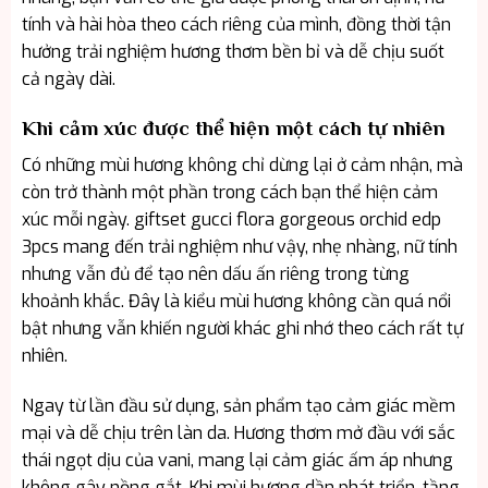
tính và hài hòa theo cách riêng của mình, đồng thời tận
hưởng trải nghiệm hương thơm bền bỉ và dễ chịu suốt
cả ngày dài.
Khi cảm xúc được thể hiện một cách tự nhiên
Có những mùi hương không chỉ dừng lại ở cảm nhận, mà
còn trở thành một phần trong cách bạn thể hiện cảm
xúc mỗi ngày. giftset gucci flora gorgeous orchid edp
3pcs mang đến trải nghiệm như vậy, nhẹ nhàng, nữ tính
nhưng vẫn đủ để tạo nên dấu ấn riêng trong từng
khoảnh khắc. Đây là kiểu mùi hương không cần quá nổi
bật nhưng vẫn khiến người khác ghi nhớ theo cách rất tự
nhiên.
Ngay từ lần đầu sử dụng, sản phẩm tạo cảm giác mềm
mại và dễ chịu trên làn da. Hương thơm mở đầu với sắc
thái ngọt dịu của vani, mang lại cảm giác ấm áp nhưng
không gây nồng gắt. Khi mùi hương dần phát triển, tầng