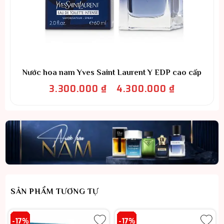
Nước hoa nam Yves Saint Laurent Y EDP cao cấp
Khoảng
3.300.000
₫
4.300.000
₫
–
giá:
từ
3.300.000 ₫
đến
4.300.000 ₫
SẢN PHẨM TƯƠNG TỰ
-17%
-17%