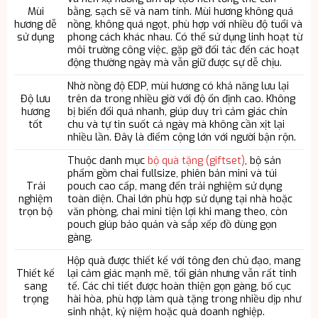
Mùi
bằng, sạch sẽ và nam tính. Mùi hương không quá
hương dễ
nồng, không quá ngọt, phù hợp với nhiều độ tuổi và
sử dụng
phong cách khác nhau. Có thể sử dụng linh hoạt từ
môi trường công việc, gặp gỡ đối tác đến các hoạt
động thường ngày mà vẫn giữ được sự dễ chịu.
Nhờ nồng độ EDP, mùi hương có khả năng lưu lại
Độ lưu
trên da trong nhiều giờ với độ ổn định cao. Không
hương
bị biến đổi quá nhanh, giúp duy trì cảm giác chỉn
tốt
chu và tự tin suốt cả ngày mà không cần xịt lại
nhiều lần. Đây là điểm cộng lớn với người bận rộn.
Thuộc danh mục
bộ quà tặng (giftset)
, bộ sản
phẩm gồm chai fullsize, phiên bản mini và túi
Trải
pouch cao cấp, mang đến trải nghiệm sử dụng
nghiệm
toàn diện. Chai lớn phù hợp sử dụng tại nhà hoặc
trọn bộ
văn phòng, chai mini tiện lợi khi mang theo, còn
pouch giúp bảo quản và sắp xếp đồ dùng gọn
gàng.
Hộp quà được thiết kế với tông đen chủ đạo, mang
Thiết kế
lại cảm giác mạnh mẽ, tối giản nhưng vẫn rất tinh
sang
tế. Các chi tiết được hoàn thiện gọn gàng, bố cục
trọng
hài hòa, phù hợp làm quà tặng trong nhiều dịp như
sinh nhật, kỷ niệm hoặc quà doanh nghiệp.