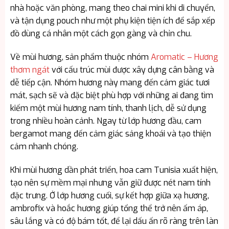
nhà hoặc văn phòng, mang theo chai mini khi di chuyển,
và tận dụng pouch như một phụ kiện tiện ích để sắp xếp
đồ dùng cá nhân một cách gọn gàng và chỉn chu.
Về mùi hương, sản phẩm thuộc nhóm
Aromatic – Hương
thơm ngát
với cấu trúc mùi được xây dựng cân bằng và
dễ tiếp cận. Nhóm hương này mang đến cảm giác tươi
mát, sạch sẽ và đặc biệt phù hợp với những ai đang tìm
kiếm một mùi hương nam tính, thanh lịch, dễ sử dụng
trong nhiều hoàn cảnh. Ngay từ lớp hương đầu, cam
bergamot mang đến cảm giác sảng khoái và tạo thiện
cảm nhanh chóng.
Khi mùi hương dần phát triển, hoa cam Tunisia xuất hiện,
tạo nên sự mềm mại nhưng vẫn giữ được nét nam tính
đặc trưng. Ở lớp hương cuối, sự kết hợp giữa xạ hương,
ambrofix và hoắc hương giúp tổng thể trở nên ấm áp,
sâu lắng và có độ bám tốt, để lại dấu ấn rõ ràng trên làn