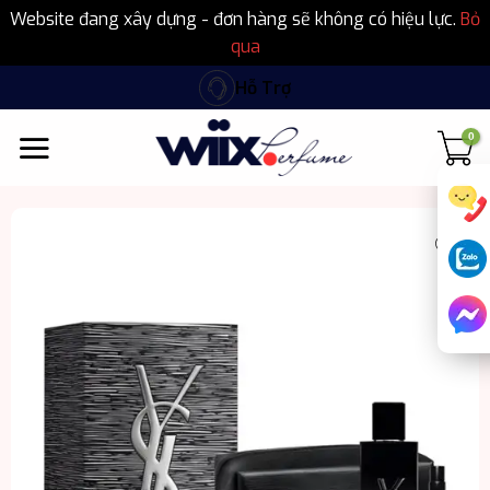
Website đang xây dựng - đơn hàng sẽ không có hiệu lực.
Bỏ
qua
Bỏ
Hỗ Trợ
qua
nội
dung