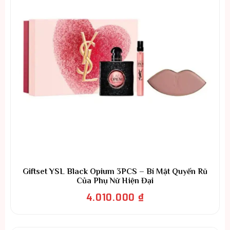
Giftset YSL Black Opium 3PCS – Bí Mật Quyến Rũ
Của Phụ Nữ Hiện Đại
4.010.000
₫