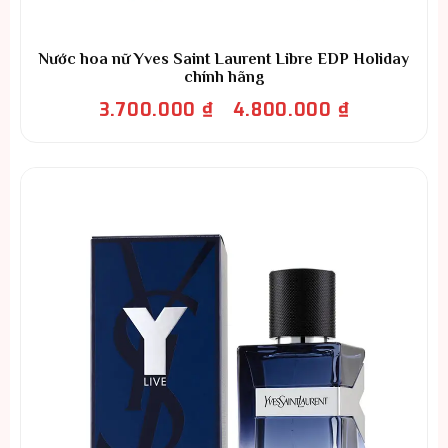
Nước hoa nữ Yves Saint Laurent Libre EDP Holiday
chính hãng
Khoảng
3.700.000
₫
4.800.000
₫
–
giá:
từ
3.700.000 ₫
đến
4.800.000 ₫