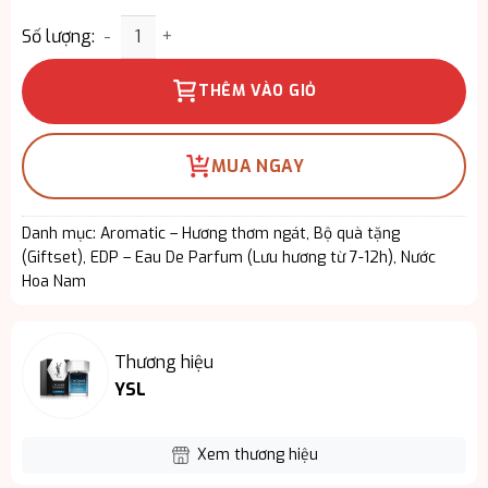
Giftset YSL Myslf EDP 3PCS – Tinh Tế Từ Hương T
Số lượng:
THÊM VÀO GIỎ
MUA NGAY
Danh mục:
Aromatic – Hương thơm ngát
,
Bộ quà tặng
(Giftset)
,
EDP – Eau De Parfum (Lưu hương từ 7-12h)
,
Nước
Hoa Nam
Thương hiệu
YSL
Xem thương hiệu