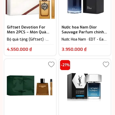
Giftset Devotion For
Nước hoa Nam Dior
Men 2PCS – Món Quà
Sauvage Parfum chính
Lịch Lãm Dành Cho Quý
hãng
Bộ quà tặng (Giftset) ·
Nước Hoa Nam · EDT - Eau
Ông
Extrait - Parfum (Lưu
De Toilette (Lưu hương từ
Giá
hương trên 12h) · Nước Hoa
3-6h)
4.550.000
₫
3.950.000
₫
Nam · Woody Scent -
hiện
Hương gỗ
tại
-21%
là:
3.950.000 ₫