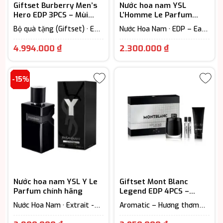
Giftset Burberry Men’s
Nước hoa nam YSL
Hero EDP 3PCS – Mùi
L’Homme Le Parfum
Hương Nam Tính Hiện
chính hãng
Bộ quà tặng (Giftset) · EDP
Nước Hoa Nam · EDP – Eau
Đại
– Eau De Parfum (Lưu
De Parfum (Lưu hương từ
Giá
hương từ 7-12h) · Nước Hoa
7-12h)
4.994.000
₫
2.300.000
₫
Nam · Woody Scent -
hiện
Hương gỗ
tại
-15%
là:
2.300.000 
Nước hoa nam YSL Y Le
Giftset Mont Blanc
Parfum chính hãng
Legend EDP 4PCS –
Chuẩn Quý Ông Lịch Lãm
Nước Hoa Nam · Extrait -
Aromatic – Hương thơm
Parfum (Lưu hương trên
ngát · Bộ quà tặng