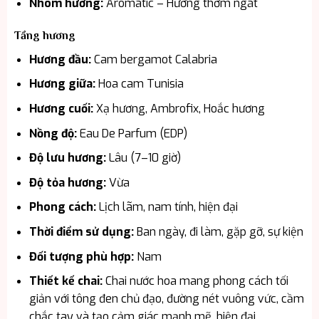
Nhóm hương:
Aromatic – Hương thơm ngát
Tầng hương
Hương đầu:
Cam bergamot Calabria
Hương giữa:
Hoa cam Tunisia
Hương cuối:
Xạ hương, Ambrofix, Hoắc hương
Nồng độ:
Eau De Parfum (EDP)
Độ lưu hương:
Lâu (7–10 giờ)
Độ tỏa hương:
Vừa
Phong cách:
Lịch lãm, nam tính, hiện đại
Thời điểm sử dụng:
Ban ngày, đi làm, gặp gỡ, sự kiện
Đối tượng phù hợp:
Nam
Thiết kế chai:
Chai nước hoa mang phong cách tối
giản với tông đen chủ đạo, đường nét vuông vức, cầm
chắc tay và tạo cảm giác mạnh mẽ, hiện đại.