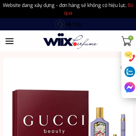
Website đang xây dựng - đơn hàng sẽ không có hiệu lực.
Bỏ
qua
Bỏ
Hỗ Trợ
qua
nội
dung