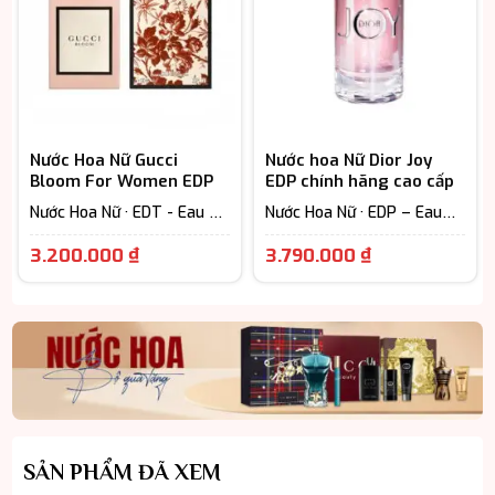
Nước Hoa Nữ Gucci
Nước hoa Nữ Dior Joy
Bloom For Women EDP
EDP chính hãng cao cấp
Nước Hoa Nữ · EDT - Eau De
Nước Hoa Nữ · EDP – Eau
Toilette (Lưu hương từ 3-
De Parfum (Lưu hương từ
Giá
Giá
6h) · Floral – Hương hoa cỏ
7-12h) · Woody Scent -
3.200.000
₫
3.790.000
₫
Hương gỗ
hiện
hiện
tại
tại
là:
là:
3.200.000 ₫.
3.790.000 ₫
SẢN PHẨM ĐÃ XEM