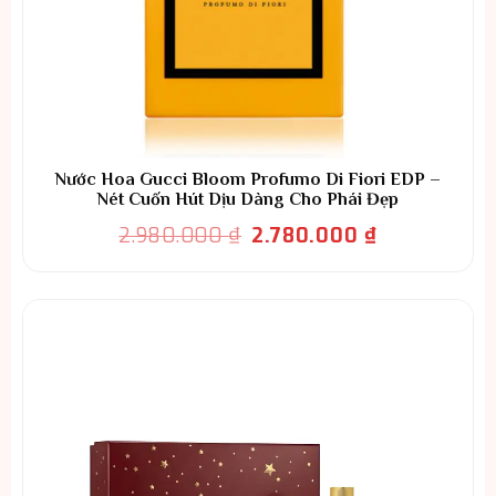
Nước Hoa Gucci Bloom Profumo Di Fiori EDP –
Nét Cuốn Hút Dịu Dàng Cho Phái Đẹp
Giá
Giá
2.980.000
₫
2.780.000
₫
gốc
hiện
là:
tại
2.980.000 ₫.
là:
2.780.000 ₫.