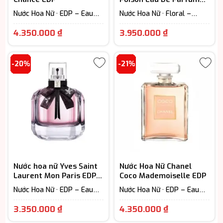
cao cấp
Nước Hoa Nữ · EDP – Eau
Nước Hoa Nữ · Floral –
De Parfum (Lưu hương từ
Hương hoa cỏ
Giá
Giá
7-12h) · Floral – Hương hoa
4.350.000
₫
3.950.000
₫
cỏ
hiện
hiện
tại
tại
-20%
-21%
là:
là:
4.350.000 ₫.
3.950.000 ₫
Nước hoa nữ Yves Saint
Nước Hoa Nữ Chanel
Laurent Mon Paris EDP
Coco Mademoiselle EDP
chính hãng
Nước Hoa Nữ · EDP – Eau
Nước Hoa Nữ · EDP – Eau
De Parfum (Lưu hương từ
De Parfum (Lưu hương từ
Giá
Giá
7-12h) · Fruity - Hương trái
7-12h) · Extrait - Parfum
3.350.000
₫
4.350.000
₫
cây
(Lưu hương trên 12h) ·
hiện
hiện