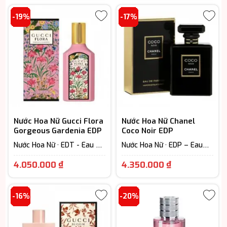
Floral – Hương hoa cỏ
tại
tại
-19%
-17%
là:
là:
3.350.000 ₫.
4.350.000 ₫
Nước Hoa Nữ Gucci Flora
Nước Hoa Nữ Chanel
Gorgeous Gardenia EDP
Coco Noir EDP
Nước Hoa Nữ · EDT - Eau De
Nước Hoa Nữ · EDP – Eau
Toilette (Lưu hương từ 3-
De Parfum (Lưu hương từ
Giá
Giá
6h) · Floral – Hương hoa cỏ
7-12h) · Floral – Hương hoa
4.050.000
₫
4.350.000
₫
· Fruity - Hương trái cây
cỏ · Woody Scent - Hương
hiện
hiện
gỗ
tại
tại
-16%
-20%
là:
là:
4.050.000 ₫.
4.350.000 ₫