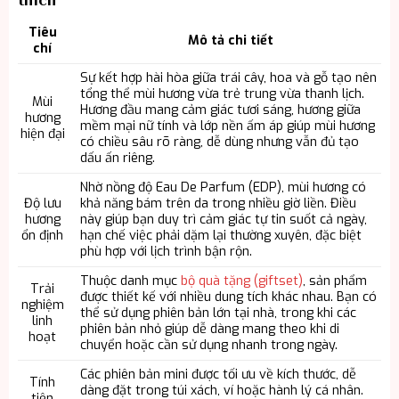
Tiêu
Mô tả chi tiết
chí
Sự kết hợp hài hòa giữa trái cây, hoa và gỗ tạo nên
tổng thể mùi hương vừa trẻ trung vừa thanh lịch.
Mùi
Hương đầu mang cảm giác tươi sáng, hương giữa
hương
mềm mại nữ tính và lớp nền ấm áp giúp mùi hương
hiện đại
có chiều sâu rõ ràng, dễ dùng nhưng vẫn đủ tạo
dấu ấn riêng.
Nhờ nồng độ Eau De Parfum (EDP), mùi hương có
Độ lưu
khả năng bám trên da trong nhiều giờ liền. Điều
hương
này giúp bạn duy trì cảm giác tự tin suốt cả ngày,
ổn định
hạn chế việc phải dặm lại thường xuyên, đặc biệt
phù hợp với lịch trình bận rộn.
Thuộc danh mục
bộ quà tặng (giftset)
, sản phẩm
Trải
được thiết kế với nhiều dung tích khác nhau. Bạn có
nghiệm
thể sử dụng phiên bản lớn tại nhà, trong khi các
linh
phiên bản nhỏ giúp dễ dàng mang theo khi di
hoạt
chuyển hoặc cần sử dụng nhanh trong ngày.
Các phiên bản mini được tối ưu về kích thước, dễ
Tính
dàng đặt trong túi xách, ví hoặc hành lý cá nhân.
tiện