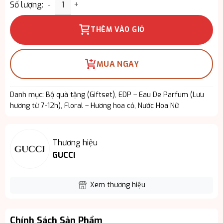
Gucci Flora Magnolia EDP 3pcs – Nhẹ Nhàng Nhưn
Số lượng:
THÊM VÀO GIỎ
MUA NGAY
Danh mục:
Bộ quà tặng (Giftset)
,
EDP – Eau De Parfum (Lưu
hương từ 7-12h)
,
Floral – Hương hoa cỏ
,
Nước Hoa Nữ
Thương hiệu
GUCCI
Xem thương hiệu
Chính Sách Sản Phẩm