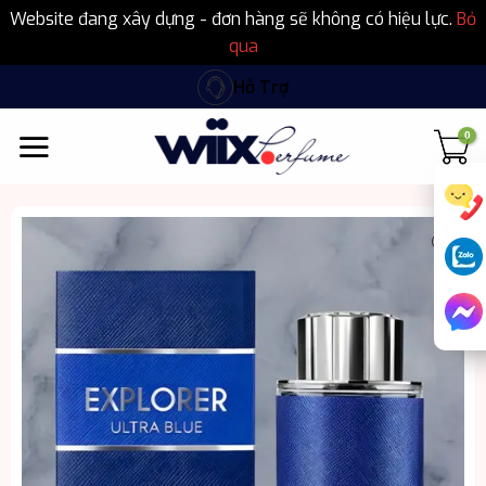
Website đang xây dựng - đơn hàng sẽ không có hiệu lực.
Bỏ
qua
Bỏ
Hỗ Trợ
qua
nội
dung