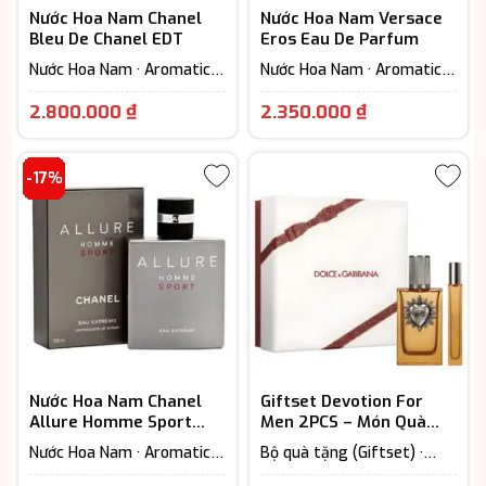
Nước Hoa Nam Chanel
Nước Hoa Nam Versace
Bleu De Chanel EDT
Eros Eau De Parfum
Nước Hoa Nam · Aromatic –
Nước Hoa Nam · Aromatic –
Hương thơm ngát · EDP –
Hương thơm ngát · Extrait
Giá
Giá
Eau De Parfum (Lưu hương
- Parfum (Lưu hương trên
2.800.000
₫
2.350.000
₫
từ 7-12h) · Woody Scent -
12h)
hiện
hiện
Hương gỗ
tại
tại
-17%
là:
là:
2.800.000 ₫.
2.350.000 ₫
Nước Hoa Nam Chanel
Giftset Devotion For
Allure Homme Sport
Men 2PCS – Món Quà
Eau Extreme EDP
Lịch Lãm Dành Cho Quý
Nước Hoa Nam · Aromatic –
Bộ quà tặng (Giftset) ·
Ông
Hương thơm ngát · EDP –
Extrait - Parfum (Lưu