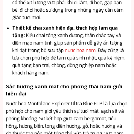
có thể xịt lượng vừa phải khi đi làm, đi học, gặp bạn
bè, đi chơi hoặc sử dụng trong những ngày cần cảm
giác tươi mới.
Thiết kế chai xanh hiện đại, thích hợp làm quà
tặng:
Kiểu chai tông xanh dương, thân chắc tay và
diện mạo nam tính giúp sản phẩm dễ gây ấn tượng
khi đặt trong bộ sưu tập
nước hoa nam
. Đây cũng là
lựa chọn phù hợp để làm quà sinh nhật, quà kỷ niệm,
quà tặng bạn trai, chồng, đồng nghiệp nam hoặc
khách hàng nam.
Sắc hương xanh mát cho phong thái nam giới
hiện đại
Nước hoa Montblanc Explorer Ultra Blue EDP là lựa chọn
phù hợp cho nam giới yêu thích sự tươi mát, sạch sẽ và
phóng khoáng. Sự kết hợp giữa cam bergamot, tiêu
hồng, hương biển, long diên hương, gỗ, hoắc hương và
da thuộc tạo nên một tổng thể vừa trẻ trung, vừa nam