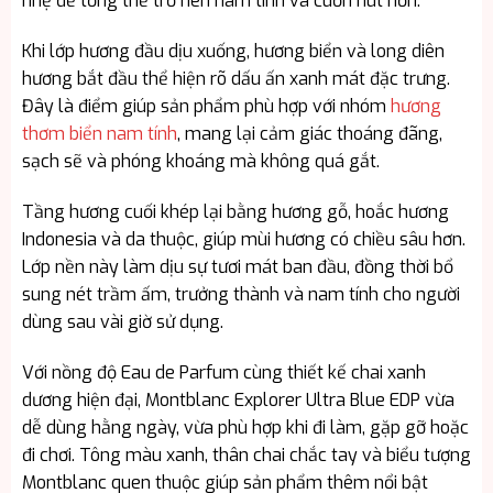
nhẹ để tổng thể trở nên nam tính và cuốn hút hơn.
Khi lớp hương đầu dịu xuống, hương biển và long diên
hương bắt đầu thể hiện rõ dấu ấn xanh mát đặc trưng.
Đây là điểm giúp sản phẩm phù hợp với nhóm
hương
thơm biển nam tính
, mang lại cảm giác thoáng đãng,
sạch sẽ và phóng khoáng mà không quá gắt.
Tầng hương cuối khép lại bằng hương gỗ, hoắc hương
Indonesia và da thuộc, giúp mùi hương có chiều sâu hơn.
Lớp nền này làm dịu sự tươi mát ban đầu, đồng thời bổ
sung nét trầm ấm, trưởng thành và nam tính cho người
dùng sau vài giờ sử dụng.
Với nồng độ Eau de Parfum cùng thiết kế chai xanh
dương hiện đại, Montblanc Explorer Ultra Blue EDP vừa
dễ dùng hằng ngày, vừa phù hợp khi đi làm, gặp gỡ hoặc
đi chơi. Tông màu xanh, thân chai chắc tay và biểu tượng
Montblanc quen thuộc giúp sản phẩm thêm nổi bật