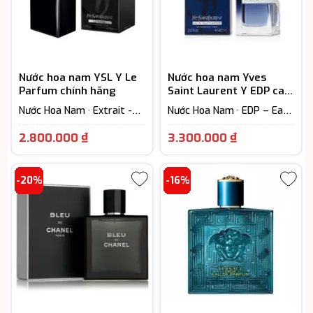
Nước hoa nam YSL Y Le
Nước hoa nam Yves
Parfum chính hãng
Saint Laurent Y EDP cao
cấp
Nước Hoa Nam · Extrait -
Nước Hoa Nam · EDP – Eau
Parfum (Lưu hương trên
De Parfum (Lưu hương từ
Giá
Khoảng
12h)
7-12h)
2.800.000
₫
3.300.000
₫
hiện
giá:
tại
từ
-20%
-16%
là:
3.300.000 
2.800.000 ₫.
đến
4.300.000 