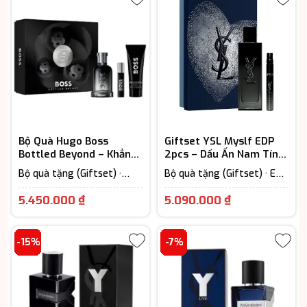
Bộ Quà Hugo Boss
Giftset YSL Myslf EDP
Bottled Beyond – Khẳng
2pcs – Dấu Ấn Nam Tính
Định Phong Cách Lãnh
Hiện Đại
Bộ quà tặng (Giftset) ·
Bộ quà tặng (Giftset) · EDP
Đạo
Nước Hoa Nam · Woody
– Eau De Parfum (Lưu
Scent - Hương gỗ
hương từ 7-12h) · Nước Hoa
5.450.000
₫
5.090.000
₫
Nam
-15%
-7%