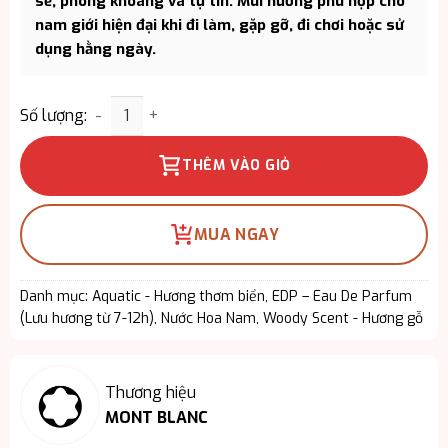
sẽ, phóng khoáng và tự tin. Mùi hương phù hợp cho
nam giới hiện đại khi đi làm, gặp gỡ, đi chơi hoặc sử
dụng hằng ngày.
Nước Hoa Montblanc Explorer Ultra Blue EDP – Hư
Số lượng:
THÊM VÀO GIỎ
MUA NGAY
Danh mục:
Aquatic - Hương thơm biển
,
EDP – Eau De Parfum
(Lưu hương từ 7-12h)
,
Nước Hoa Nam
,
Woody Scent - Hương gỗ
Thương hiệu
MONT BLANC