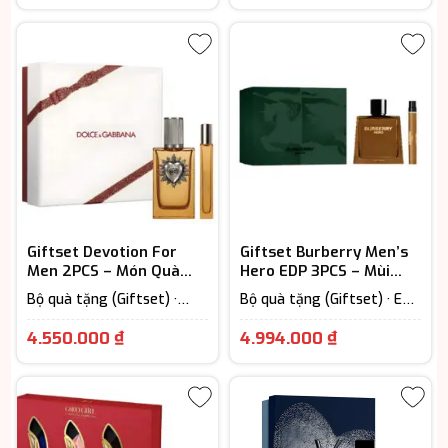
Toilette (Lưu hương từ 3-
6h) · Nước Hoa Nữ
Giftset Devotion For
Giftset Burberry Men’s
Men 2PCS – Món Quà
Hero EDP 3PCS – Mùi
Lịch Lãm Dành Cho Quý
Hương Nam Tính Hiện
Bộ quà tặng (Giftset) ·
Bộ quà tặng (Giftset) · EDP
Ông
Đại
Extrait - Parfum (Lưu
– Eau De Parfum (Lưu
hương trên 12h) · Nước Hoa
hương từ 7-12h) · Nước Hoa
4.550.000
₫
4.994.000
₫
Nam · Woody Scent -
Nam · Woody Scent -
Hương gỗ
Hương gỗ