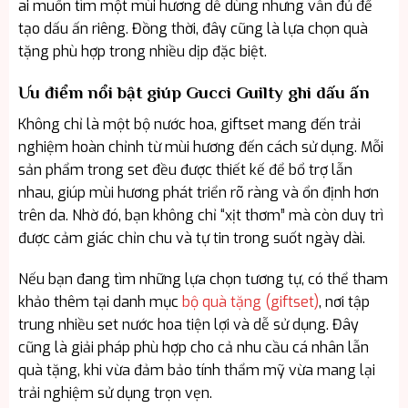
ai muốn tìm một mùi hương dễ dùng nhưng vẫn đủ để
tạo dấu ấn riêng. Đồng thời, đây cũng là lựa chọn quà
tặng phù hợp trong nhiều dịp đặc biệt.
Ưu điểm nổi bật giúp Gucci Guilty ghi dấu ấn
Không chỉ là một bộ nước hoa, giftset mang đến trải
nghiệm hoàn chỉnh từ mùi hương đến cách sử dụng. Mỗi
sản phẩm trong set đều được thiết kế để bổ trợ lẫn
nhau, giúp mùi hương phát triển rõ ràng và ổn định hơn
trên da. Nhờ đó, bạn không chỉ “xịt thơm” mà còn duy trì
được cảm giác chỉn chu và tự tin trong suốt ngày dài.
Nếu bạn đang tìm những lựa chọn tương tự, có thể tham
khảo thêm tại danh mục
bộ quà tặng (giftset)
, nơi tập
trung nhiều set nước hoa tiện lợi và dễ sử dụng. Đây
cũng là giải pháp phù hợp cho cả nhu cầu cá nhân lẫn
quà tặng, khi vừa đảm bảo tính thẩm mỹ vừa mang lại
trải nghiệm sử dụng trọn vẹn.