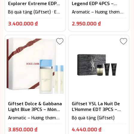
Explorer Extreme EDP
Legend EDP 4PCS –
4PCS – Phong Cách Của
Chuẩn Quý Ông Lịch Lãm
Bộ quà tặng (Giftset) · EDP
Aromatic – Hương thơm
Người Dám Chinh Phục
– Eau De Parfum (Lưu
ngát · Bộ quà tặng
hương từ 7-12h) · Nước Hoa
(Giftset) · EDP – Eau De
3.400.000
₫
2.950.000
₫
Nam · Woody Scent -
Parfum (Lưu hương từ 7-
Hương gỗ
12h) · Nước Hoa Nam
Giftset Dolce & Gabbana
Giftset YSL La Nuit De
Light Blue 3PCS – Món
L’Homme EDT 3PCS –
Quà Tinh Tế Khiến Ai
Lựa Chọn Hoàn Hảo Cho
Aromatic – Hương thơm
Bộ quà tặng (Giftset)
Cũng Ấn Tượng
Phái Mạnh
ngát · Bộ quà tặng
(Giftset) · EDT - Eau De
3.850.000
₫
4.440.000
₫