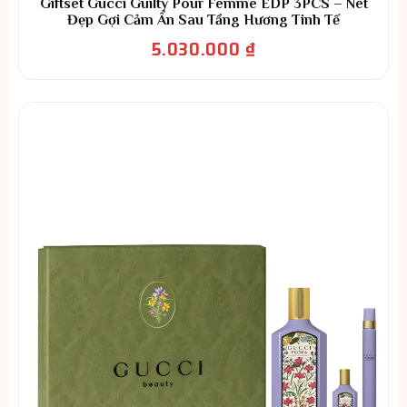
Giftset Gucci Guilty Pour Femme EDP 3PCS – Nét
Đẹp Gợi Cảm Ẩn Sau Tầng Hương Tinh Tế
5.030.000
₫