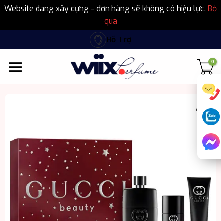
Website đang xây dựng - đơn hàng sẽ không có hiệu lực.
Bỏ
qua
Bỏ
Hỗ Trợ
qua
nội
dung