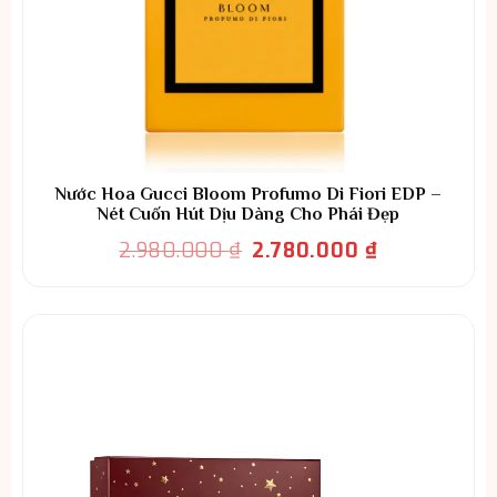
Nước Hoa Gucci Bloom Profumo Di Fiori EDP –
Nét Cuốn Hút Dịu Dàng Cho Phái Đẹp
Giá
Giá
2.980.000
₫
2.780.000
₫
gốc
hiện
là:
tại
2.980.000 ₫.
là:
2.780.000 ₫.