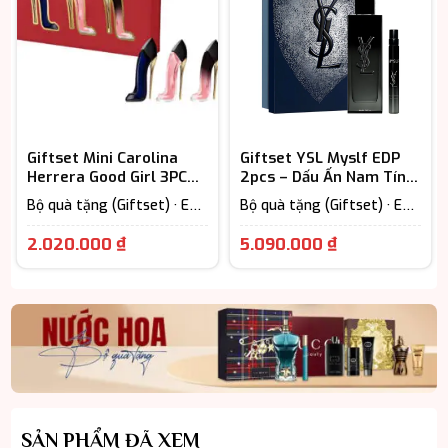
Giftset Mini Carolina
Giftset YSL Myslf EDP
Herrera Good Girl 3PCS
2pcs – Dấu Ấn Nam Tính
– Tinh Tế, Quyến Rũ, Dễ
Hiện Đại
Bộ quà tặng (Giftset) · EDP
Bộ quà tặng (Giftset) · EDP
Dùng
– Eau De Parfum (Lưu
– Eau De Parfum (Lưu
hương từ 7-12h) · Floral –
hương từ 7-12h) · Nước Hoa
2.020.000
₫
5.090.000
₫
Hương hoa cỏ · Nước Hoa
Nam
Nữ
SẢN PHẨM ĐÃ XEM