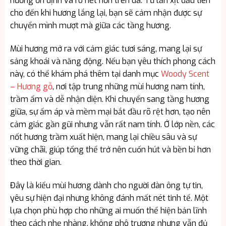
hương ổn định và rõ nét hơn trên da. Từ lần xịt đầu tiên
cho đến khi hương lắng lại, bạn sẽ cảm nhận được sự
chuyển mình mượt mà giữa các tầng hương.
Mùi hương mở ra với cảm giác tươi sáng, mang lại sự
sảng khoái và năng động. Nếu bạn yêu thích phong cách
này, có thể khám phá thêm tại danh mục
Woody Scent
– Hương gỗ
, nơi tập trung những mùi hương nam tính,
trầm ấm và dễ nhận diện. Khi chuyển sang tầng hương
giữa, sự ấm áp và mềm mại bắt đầu rõ rệt hơn, tạo nên
cảm giác gần gũi nhưng vẫn rất nam tính. Ở lớp nền, các
nốt hương trầm xuất hiện, mang lại chiều sâu và sự
vững chãi, giúp tổng thể trở nên cuốn hút và bền bỉ hơn
theo thời gian.
Đây là kiểu mùi hương dành cho người đàn ông tự tin,
yêu sự hiện đại nhưng không đánh mất nét tinh tế. Một
lựa chọn phù hợp cho những ai muốn thể hiện bản lĩnh
theo cách nhẹ nhàng, không phô trương nhưng vẫn đủ